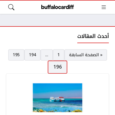
أحدث المقالات
صفحات:
« الصفحة السابقة
1
…
194
195
196