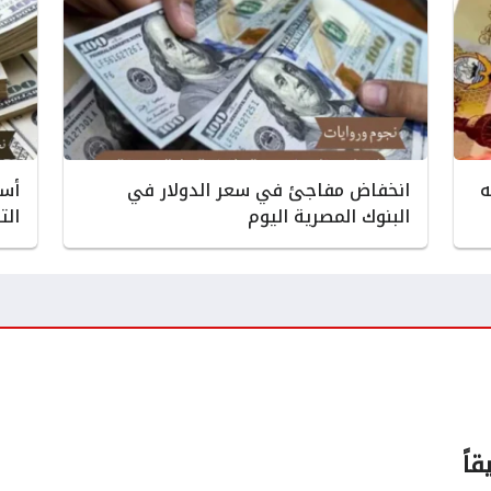
ه
انخفاض مفاجئ في سعر الدولار في
أسع
البنوك المصرية اليوم
الت
قاً