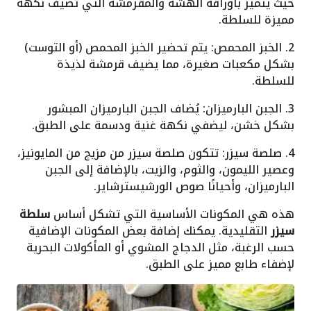
حيث يتميز بأوراقه الهشة والمقرمشة التي تضيف نكهة
مميزة للسلطة.
2. الخبز المحمص: يتم تحضير الخبز المحمص (أو التوست)
بشكل مكعبات صغيرة، مما يضيف قرمشة لذيذة
للسلطة.
3. الجبن البارميزان: يُضاف الجبن البارميزان المبشور
بشكل خشن، ليضفي نكهة غنية ودسمة على الطبق.
4. صلصة سيزر: تتكون صلصة سيزر من مزيج من المايونيز،
وعصير الليمون، والثوم، والزيت، بالإضافة إلى الجبن
البارميزان، وأحيانًا صوص الورشيسترشاير.
هذه هي المكونات الأساسية التي تشكل أساس
سلطة
سيزر
التقليدية. يمكنك إضافة بعض المكونات الإضافية
حسب الرغبة، مثل الدجاج المشوي أو المأكولات البحرية
لإضفاء طابع مميز على الطبق.