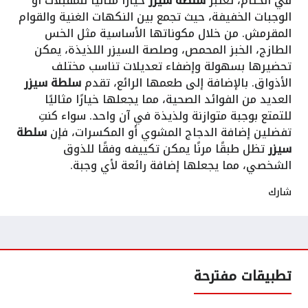
في الختام، تعتبر
سلطة سيزر
خيارًا مثاليًا للمقبلات أو
الوجبات الخفيفة، حيث تجمع بين النكهات الغنية والقوام
المقرمش. من خلال مكوناتها الأساسية مثل الخس
الطازج، الخبز المحمص، وصلصة السيزر اللذيذة، يمكن
تحضيرها بسهولة وإضفاء تعديلات تناسب مختلف
الأذواق. بالإضافة إلى طعمها الرائع، تقدم
سلطة سيزر
العديد من الفوائد الصحية، مما يجعلها خيارًا مثاليًا
للتمتع بوجبة متوازنة ولذيذة في آن واحد. سواء كنتِ
تفضلين إضافة الدجاج المشوي أو المكسرات، فإن
سلطة
سيزر
تظل طبقًا مرنًا يمكن تكييفه وفقًا للذوق
الشخصي، مما يجعلها إضافة رائعة لأي وجبة.
شارك
تطبيقات مفترحة