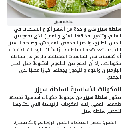
سلطة سيزر
سلطة سيزر
هي واحدة من أشهر أنواع السلطات في
العالم، وتتميز بمذاقها الغني والمميز الذي يجمع بين
الخس الطازج، والخبز المحمص المقرمش، وصلصة السيزر
اللذيذة. تعد هذه السلطة خيارًا مثاليًا للوجبات الخفيفة
أو كمقبلات في المناسبات المختلفة. بالرغم من بساطة
مكوناتها، إلا أن الجمع بين الطعوم المتنوعة مثل الجبن
البارميزان والثوم والليمون يجعلها خيارًا محببًا لدى
الجميع.
المكونات الأساسية لسلطة سيزر
تتكون
سلطة سيزر
من مجموعة مكونات أساسية تمنحها
طعمها المميز. إليك المكونات الرئيسية التي تحتاجها
لتحضير سلطة سيزر:
1. الخس: يُفضل استخدام الخس الروماني (الكايسير)،