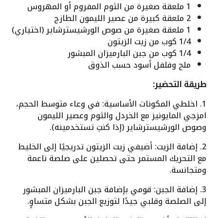
1 ملعقة صغيرة من الثوم المفروم أو المهروس
2 ملعقة كبيرة من عصير الليمون الطازج
1 ملعقة صغيرة من صوص الورشيسترشاير (اختياري)
1/4 كوب من زيت الزيتون
1/4 كوب من جبن البارميزان المبشور
ملح وفلفل أسود حسب الذوق
طريقة التحضير:
1. اخلطي المكونات الأساسية: في وعاء متوسط الحجم،
امزجي المايونيز مع الخردل والثوم وعصير الليمون
وصوص الورشيسترشاير (إذا كنتِ تستخدمينه).
2. إضافة الزيت: أضيفي زيت الزيتون تدريجيًا إلى الخليط
مع التحريك المستمر حتى تحصلين على صلصة ناعمة
ومتجانسة.
3. إضافة الجبن: قومي بإضافة جبن البارميزان المبشور
إلى الصلصة وقلبي جيدًا لتوزيع الجبن بشكل متساوٍ.