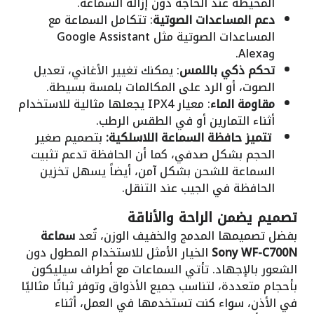
المحيطة عند الحاجة دون إزالة السماعة.
دعم المساعدات الصوتية
: تتكامل السماعة مع
المساعدات الصوتية مثل Google Assistant
وAlexa.
تحكم ذكي باللمس
: يمكنك تغيير الأغاني، تعديل
الصوت، أو الرد على المكالمات بلمسة بسيطة.
مقاومة الماء
: معيار IPX4 يجعلها مثالية للاستخدام
أثناء التمارين أو في الطقس الرطب.
تتميز حافظة السماعة اللاسلكية:
بتصميم صغير
الحجم بشكل صدفي، كما أن الحافظة تدعم تثبيت
السماعة للشحن بشكل آمن، أيضاً يسهل تخزين
الحافظة في الجيب عند التنقل.
تصميم يضمن الراحة والأناقة
بفضل تصميمها المدمج والخفيف الوزن، تُعد
سماعة
Sony WF-C700N
الخيار الأمثل للاستخدام المطول دون
الشعور بالإجهاد. تأتي السماعات مع أطراف سيليكون
بأحجام متعددة، لتناسب جميع الأذواق وتوفر ثباتًا مثاليًا
في الأذن، سواء كنت تستخدمها في العمل، أثناء