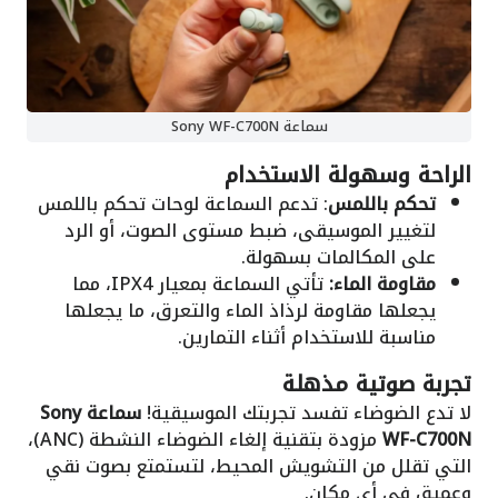
سماعة Sony WF-C700N
الراحة وسهولة الاستخدام
تحكم باللمس
: تدعم السماعة لوحات تحكم باللمس
لتغيير الموسيقى، ضبط مستوى الصوت، أو الرد
على المكالمات بسهولة.
مقاومة الماء:
تأتي السماعة بمعيار IPX4، مما
يجعلها مقاومة لرذاذ الماء والتعرق، ما يجعلها
مناسبة للاستخدام أثناء التمارين.
تجربة صوتية مذهلة
لا تدع الضوضاء تفسد تجربتك الموسيقية!
سماعة Sony
WF-C700N
مزودة بتقنية إلغاء الضوضاء النشطة (ANC)،
التي تقلل من التشويش المحيط، لتستمتع بصوت نقي
وعميق في أي مكان.