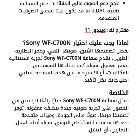
عدم دعم الصوت عالي الدقة
: لا تدعم السماعة
تقنية LDAC، ما قد يكون عيبًا لمحبي الصوتيات
المتقدمة.
مقترح لك:
ويندوز 11
لماذا يجب عليك اختيار Sony WF-C700N؟
بفضل تصميمها الأنيق، صوتها النقي، وعمر البطارية
الطويل، تقدم
سماعة Sony WF-C700N
تجربة استثنائية
بسعر معقول. سواء كنت تحتاجها للموسيقى،
المكالمات، أو الاسترخاء، فإن هذه السماعة ستلبي
احتياجاتك بكل تأكيد.
الخلاصة
تمثل
سماعة Sony WF-C700N
خيارًا رائعًا للراغبين في
الحصول على تجربة صوتية جيدة بتكلفة معقولة. توفر
تصميمًا مريحًا، صوتًا عالي الجودة، وميزات متقدمة
تجعلها مناسبة للاستخدام اليومي، سواء أثناء العمل،
التمارين، أو التنقل.