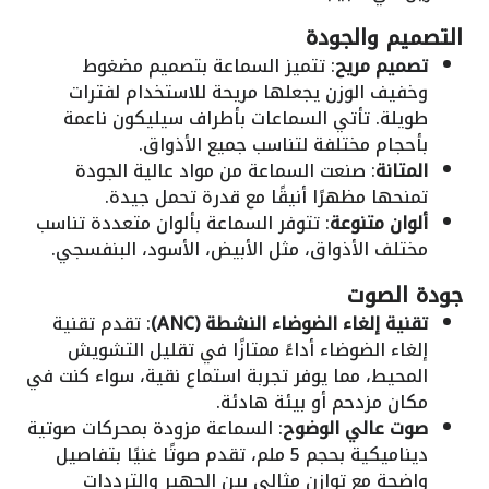
التصميم والجودة
تصميم مريح
: تتميز السماعة بتصميم مضغوط
وخفيف الوزن يجعلها مريحة للاستخدام لفترات
طويلة. تأتي السماعات بأطراف سيليكون ناعمة
بأحجام مختلفة لتناسب جميع الأذواق.
المتانة
: صنعت السماعة من مواد عالية الجودة
تمنحها مظهرًا أنيقًا مع قدرة تحمل جيدة.
ألوان متنوعة
: تتوفر السماعة بألوان متعددة تناسب
مختلف الأذواق، مثل الأبيض، الأسود، البنفسجي.
جودة الصوت
تقنية إلغاء الضوضاء النشطة (ANC)
: تقدم تقنية
إلغاء الضوضاء أداءً ممتازًا في تقليل التشويش
المحيط، مما يوفر تجربة استماع نقية، سواء كنت في
مكان مزدحم أو بيئة هادئة.
صوت عالي الوضوح
: السماعة مزودة بمحركات صوتية
ديناميكية بحجم 5 ملم، تقدم صوتًا غنيًا بتفاصيل
واضحة مع توازن مثالي بين الجهير والترددات