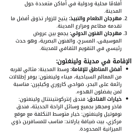
أفلامًا محلية ودولية في أماكن متعددة حول
المدينة.
مهرجان الطعام والنبيذ:
يتيح للزوار تذوق أفضل ما
تقدمه مطاعم ومزارع المدينة.
مهرجان الفنون الدولي:
يجمع بين عروض
الموسيقى، المسرح، والفنون البصرية، وهو حدث
رئيسي في التقويم الثقافي للمدينة.
الإقامة في مدينة ولينغتون:
أفضل المناطق للإقامة:
وسط المدينة: مثالي لقربه
من المعالم السياحية، ميناء ولينغتون: يوفر إطلالات
رائعة على البحر، ضواحي كاروري وكيلبِرن: مناسبة
لمن يفضلون الهدوء.
خيارات الفنادق:
فندق إنتركونتيننتال ولينغتون:
فاخر ومجهز بجميع وسائل الراحة الحديثة، فندق
نوفوتيل ولينغتون: خيار متوسط التكلفة مع موقع
مركزي، بيت ضيافة يارلاند: مناسب للمسافرين ذوي
الميزانية المحدودة.