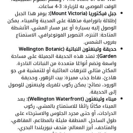
الوقت الموصى به للزيارة: 3-4 ساعات.
جبل فيكتوريا (Mount Victoria):
يوفر هذا الجبل
إطلالة بانورامية مذهلة على المدينة والميناء. يمكن
الوصول إليه بسيارة أو عبر مسار المشي، الأنشطة
المتاحة: التنزه، التصوير الفوتوغرافي، الاستمتاع
بغروب الشمس.
حديقة ولينغتون النباتية (Wellington Botanic
Garden):
تمتد هذه الحديقة الجميلة على مساحة
واسعة وتضم أنواعًا متعددة من النباتات النادرة.
المكان مثالي للنزهات العائلية أو للتمشية في جو
هادئ، نقاط جذب مميزة: بيت الزهور، وحديقة
الورود، نصائح: يمكن ركوب تلفريك ولينغتون للوصول
إلى الحديقة.
ميناء ولينغتون (Wellington Waterfront):
يعد
الميناء مكانًا رائعًا للاستمتاع بالمشي، ركوب
الدراجات، أو حتى مجرد الجلوس والاسترخاء على
طول الساحل. المنطقة مليئة بالمطاعم، المقاهي،
والمتاحف، أبرز المعالم: متحف نيوزيلندا البحري،