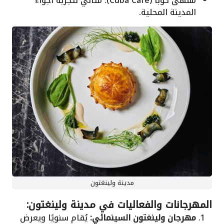
مقهى كوبا (Cuba Café): مثالي لتجربة أجواء
المدينة المحلية.
مدينة ولينغتون
المهرجانات والفعاليات في مدينة ولينغتون:
مهرجان ولينغتون السينمائي:
يُقام سنويًا ويعرض