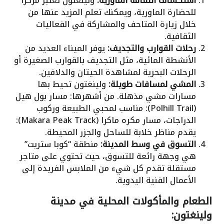
استكشاف الثقافة الماورية:
ولينغتون تُعتبر مركزًا
للحضارة الماورية، ويمكنك تعلم المزيد عنها من
خلال زيارة المتاحف والمشاركة في الفعاليات
الثقافية.
رحلات القوارب والتجديف:
يوفر الميناء العديد من
الأنشطة المائية، مثل التجديف بالقوارب الصغيرة أو
الرحلات البحرية لمشاهدة الحيتان والدلافين.
المشي لمسافات طويلة:
ولينغتون تحيط بها
مسارات مشي مذهلة. من أشهرها: مسار بول هيل
(Polhill Trail): مناسب لمحبي الطبيعة وركوب
الدراجات، مسار مكره ماكرا (Makara Peak Track):
يقدم مناظر خلابة للساحل والجزر المحيطة.
التسوق في وسط المدينة:
منطقة “كوبا ستريت”
هي وجهة رائعة للتسوق، حيث تحتوي على متاجر
مستقلة تقدم كل شيء من الملابس الفريدة إلى
الأعمال الفنية اليدوية.
الطعام والمأكولات المحلية في مدينة
ولينغتون: