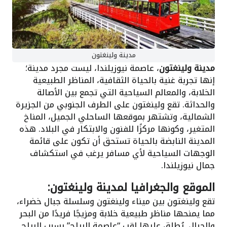
مدينة ولينغتون
مدينة ولينغتون
، عاصمة نيوزيلندا، ليست مجرد مدينة؛
إنها تجربة غنية بالحياة الثقافية، المناظر الطبيعية
الخلابة، والمعالم السياحية التي تجمع بين الأصالة
والحداثة. تقع ولينغتون على الطرف الجنوبي من الجزيرة
الشمالية، وتشتهر بموقعها الساحلي الجميل، المناخ
المتغير، وكونها مركزًا للفنون والابتكار في البلاد. هذه
المدينة النابضة بالحياة تستحق أن تكون على قائمة
الوجهات السياحية لأي مسافر يرغب في استكشاف
جمال نيوزيلندا.
الموقع والجغرافيا لمدينة ولينغتون:
تقع ولينغتون بين ميناء ولينغتون وسلسلة جبال خضراء،
مما يمنحها مناظر طبيعية خلابة ومزيجًا فريدًا من البحر
والجبال. يُطلق عليها لقب “عاصمة الرياح” بسبب الرياح