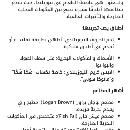
ولينغتون هي عاصمة الطعام في نيوزيلندا، حيث تقدم
مطاعمها أطباقًا مميزة تجمع بين المكونات المحلية
الطازجة والتأثيرات العالمية.
أطباق يجب تجربتها:
لحم الخروف النيوزيلندي: يُطهى بطريقة تقليدية أو
يُقدم في أطباق مبتكرة.
الأسماك والمأكولات البحرية: مثل سمك الهوك
والبوا بوا.
الآيس كريم النيوزيلندي: خاصة نكهات “هُكَا هُكَا”
و”مانوكا هوني”.
أشهر المطاعم:
مطعم لوجان براون (Logan Brown): مطبخ راقٍ
يقدم تجربة فريدة.
مطعم فيش فاي (Fish Fai): متخصص في المأكولات
البحرية الطازجة.