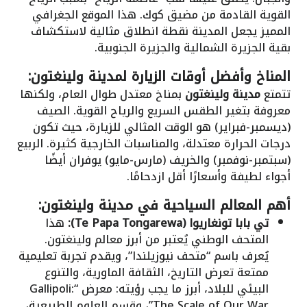
القوية القادمة من مضيق كوك. هذا الموقع الجغرافي
المميز يجعل المدينة نقطة انطلاق مثالية لاستكشاف
بقية الجزيرة الشمالية والجزيرة الجنوبية.
المناخ وأفضل أوقات الزيارة لمدينة ولينغتون:
تتمتع
مدينة ولينغتون
بمناخ معتدل طوال العام، ولكنها
معروفة بتغير الطقس السريع والرياح القوية. الصيف
(ديسمبر-فبراير) هو الوقت المثالي للزيارة، حيث تكون
درجات الحرارة معتدلة، والمناسبات الخارجية كثيرة. الربيع
(سبتمبر-نوفمبر) والخريف (مارس-مايو) يوفران أيضًا
أجواء لطيفة وأسعارًا أقل ازدحامًا.
أهم المعالم السياحية في مدينة ولينغتون:
تي بابا تونغاريوا (Te Papa Tongarewa):
هذا
المتحف الوطني يُعتبر من أبرز معالم ولينغتون.
يُعرف باسم “متحف نيوزيلندا”، ويقدم تجربة تعليمية
ممتعة تعرض التاريخ، الثقافة الماورية، والتنوع
البيئي للبلاد، أبرز ما يجب رؤيته: معرض “Gallipoli:
The Scale of Our War”، وقسم العلوم الطبيعية،