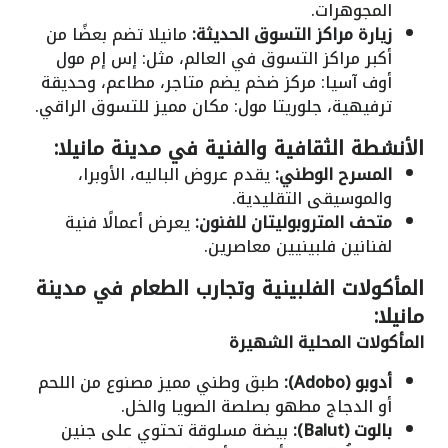
المجوهرات.
زيارة مراكز التسوق الحديثة:
مانيلا تضم بعضًا من
أكبر مراكز التسوق في العالم، مثل: إس إم مول
أوف آسيا: مركز ضخم يضم متاجر، مطاعم، وحديقة
ترفيهية، جلوريتا مول: مكان مميز للتسوق الراقي.
الأنشطة الثقافية والفنية في مدينة مانيلا:
المسرح الوطني:
يقدم عروض الباليه، الأوبرا،
والموسيقى التقليدية.
متحف المتروبوليتان للفنون:
يعرض أعمالًا فنية
لفنانين فلبينيين معاصرين.
المأكولات الفلبينية وتجارب الطعام في مدينة
مانيلا:
المأكولات المحلية الشهيرة
أدوبو (Adobo):
طبق وطني مميز مصنوع من اللحم
أو الدجاج مطهو بصلصة الصويا والخل.
بالوت (Balut):
بيضة مسلوقة تحتوي على جنين