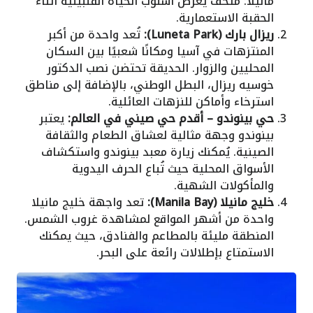
مانيلا: متحف يعرض أسلوب الحياة الفلبينية أثناء
الحقبة الاستعمارية.
ريزال بارك (Luneta Park):
تُعد واحدة من أكبر
المنتزهات في آسيا ومكانًا شعبيًا بين السكان
المحليين والزوار. الحديقة تحتضن نصب الدكتور
خوسيه ريزال، البطل الوطني، بالإضافة إلى مناطق
استرخاء وأماكن للنزهات العائلية.
حي بينوندو – أقدم حي صيني في العالم:
يعتبر
بينوندو وجهة مثالية لعشاق الطعام والثقافة
الصينية. يُمكنك زيارة معبد بينوندو واستكشاف
الأسواق المحلية حيث تُباع الحرف اليدوية
والمأكولات الشهية.
خليج مانيلا (Manila Bay):
تعد واجهة خليج مانيلا
واحدة من أشهر المواقع لمشاهدة غروب الشمس.
المنطقة مليئة بالمطاعم والفنادق، حيث يمكنك
الاستمتاع بإطلالات رائعة على البحر.