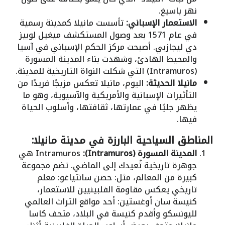
نهر باسيغ.
الاستعمار الإسباني:
تأسست مانيلا كمدينة رسمية
في عام 1571 بعد وصول المستكشف ميغيل لوبيز
دي ليجازبي. أصبحت مركز الحكم الإسباني في آسيا
والمحيط الهادئ، وشهدت بناء المدينة المسورة
(Intramuros) التي شكلت النواة التاريخية للمدينة.
مانيلا الحديثة:
اليوم، مانيلا تعكس مزيجًا فريدًا من
التأثيرات الإسبانية والأمريكية والآسيوية، وهو ما
يظهر جليًا في عمارتها، ثقافتها، وأسلوب الحياة
فيها.
المناطق السياحية البارزة في مدينة مانيلا:
المدينة المسورة (Intramuros):
Intramuros هي
جوهرة تاريخية تُعيدك إلى الماضي. تضم مجموعة
كبيرة من المعالم، مثل: حصن سانتياغو: معلم
تاريخي يعكس مقاومة الفلبينيين للاستعمار،
كنيسة سان أوغستين: أحد مواقع التراث العالمي
لليونسكو وأقدم كنيسة في البلاد، متحف كاسا