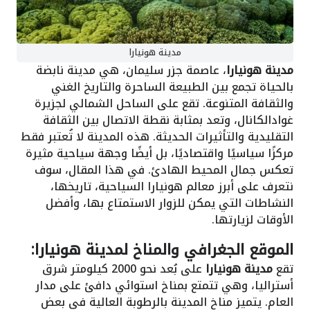
مدينة هونيارا
مدينة هونيارا
، عاصمة جزر سليمان، هي مدينة نابضة
بالحياة تجمع بين الطبيعة الساحرة والتاريخ الغني
والثقافة المتنوعة. تقع على الساحل الشمالي لجزيرة
غوادالكانال، وتعد بمثابة نقطة الاتصال بين الثقافة
التقليدية والتأثيرات الحديثة. هذه المدينة لا تُعتبر فقط
مركزًا سياسيًا واقتصاديًا، بل أيضًا وجهة سياحية مثيرة
تعكس جمال المحيط الهادئ. في هذا المقال، سوف
نتعرف على أبرز معالم هونيارا السياحية، تاريخها،
النشاطات التي يمكن للزوار الاستمتاع بها، وأفضل
الأوقات لزيارتها.
الموقع الجغرافي والمناخ لمدينة هونيارا:
تقع
مدينة هونيارا
على بُعد نحو 2000 كيلومتر شرق
أستراليا، وهي تتمتع بمناخ استوائي دافئ على مدار
العام. يتميز مناخ المدينة بالرطوبة العالية في بعض