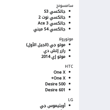
سامسونج
جالكسي S3
جالكسي نوت 2
جالكسي Ace 3
جالكسي S4 ميني
موتورولا
موتو جي (الجيل الأول)
رازر إتش دي
موتو إي 2014
HTC
One X
One X+
Desire 500
Desire 601
LG
أوبتيموس جي