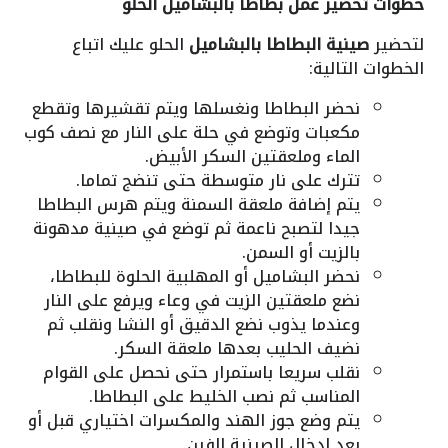
خطوات تحضير عمل بطاطا بالبشاميل الحلو
لتحضير
صينية البطاطا بالبشاميل
الحلو عليك اتباع
الخطوات التالية:
نحضر البطاطا ونغسلها ويتم تقشيرها وتقطع
مكعبات وتوضع في حلة على النار مع نصف كوب
الماء وملعقتين السكر الأبيض.
تترك على نار متوسطة حتى تنضج تماما.
يتم إضافة ملعقة السمنة ويتم هرس البطاطا
جيدا لتصبح ناعمة ثم توضع في صينية مدهونة
بالزيت أو السمن.
نحضر البشاميل أو المهلبية الحلوة للبطاطا،
نضع ملعقتين الزيت في وعاء ويرفع على النار
وعندما يذوب نضع الدقيق أو النشا ونقلب ثم
نضيف الحليب بعدها ملعقة السكر.
نقلب سريعا باستمرار حتى نحصل على القوام
المناسب ثم نصب الخليط على البطاطا.
يتم وضع جوز الهند والمكسرات اختياري قبل أو
بعد ادخال الصينية الفرن.