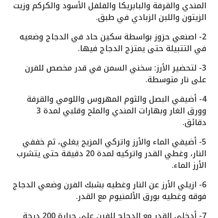
المندي والقرفة والبابريكا والفلفل الأسود والكركم وزيت
الزيتون واللبن الزبادي في طبق.
2- اصنعي حزوز بواسطة سكين حاد في الدجاج وضعيه
في التتبيلة حتى يمتزج الدجاج فيها.
3- لتحضير الأرز: سخني السمن في قدر مخصص للفرن
على نار متوسطة.
4- أضيفي البصل والثوم المهروس واللومي والقرفة
وورق الغار وبهارات المندي والملح وقلبي لمدة 3
دقائق.
5- أضيفي الماء والأرز واتركي المزيج يغلي، ثم خففي
النار، وغطي القدر واتركيه لمدة 20 دقيقة حتى يتشرب
الأرز الماء.
6- ازيلي الأرز عن النار وغطيه بشبك الفرن وضعي الدجاج
فوقه وغطيه بورق الألمنيوم مع القدر.
7- أدخلي القدر مع الدجاج للفرن على حرارة 200 درجة