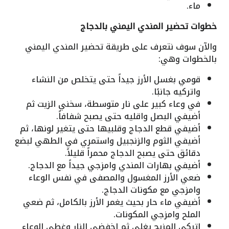
ماء.
خطوات تحضير المندي اليمني بالدجاج
والآن سوف نتعرف على طريقة تحضير المندي اليمني
بالخطوات وهي:
قومي بغسل الأرز جيداً حتى يتخلص من النشاء
واتركيه جانبًا.
في وعاء كبير على نار متوسطة، سخني الزيت ثم
أضيفي البصل واقليه حتى يصبح شفافاً.
أضيفي قطع الدجاج وقلبيها حتى يتغير لونها، ثم
أضيفي الثوم والزنجبيل واستمري في الطهي لبضع
دقائق حتى يصبح الدجاج محمراً قليلاً.
أضيفي بهارات المندي وامزجي جيداً مع الدجاج.
ضعي الأرز المغسول والمصفى في نفس الوعاء
وامزجي مع مكونات الدجاج.
أضيفي ماء حار بحيث يغمر الأرز بالكامل، ثم ضعي
الملح وامزجي المكونات.
اتركي المزيج يغلي ثم اخفضي النار وغطي الوعاء