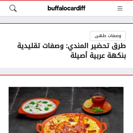
وصفات طهى
طرق تحضير المندي: وصفات تقليدية
بنكهة عربية أصيلة