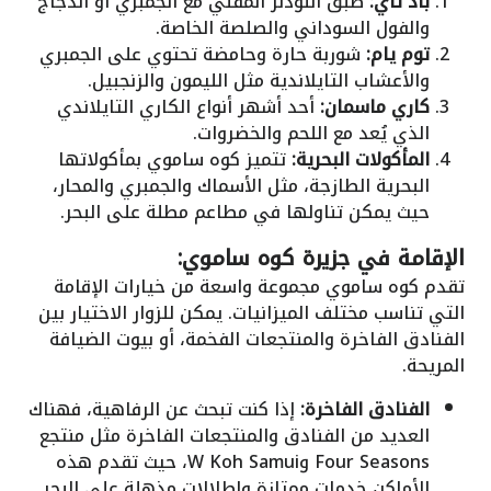
باد تاي:
طبق النودلز المقلي مع الجمبري أو الدجاج
والفول السوداني والصلصة الخاصة.
توم يام:
شوربة حارة وحامضة تحتوي على الجمبري
والأعشاب التايلاندية مثل الليمون والزنجبيل.
كاري ماسمان:
أحد أشهر أنواع الكاري التايلاندي
الذي يُعد مع اللحم والخضروات.
المأكولات البحرية:
تتميز كوه ساموي بمأكولاتها
البحرية الطازجة، مثل الأسماك والجمبري والمحار،
حيث يمكن تناولها في مطاعم مطلة على البحر.
الإقامة في جزيرة كوه ساموي:
تقدم كوه ساموي مجموعة واسعة من خيارات الإقامة
التي تناسب مختلف الميزانيات. يمكن للزوار الاختيار بين
الفنادق الفاخرة والمنتجعات الفخمة، أو بيوت الضيافة
المريحة.
الفنادق الفاخرة:
إذا كنت تبحث عن الرفاهية، فهناك
العديد من الفنادق والمنتجعات الفاخرة مثل منتجع
Four Seasons وW Koh Samui، حيث تقدم هذه
الأماكن خدمات ممتازة وإطلالات مذهلة على البحر.