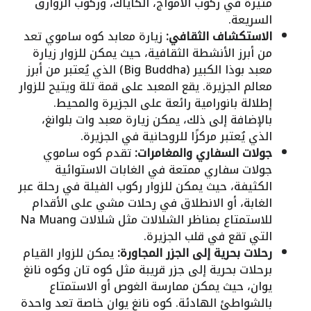
مثيرة في ركوب الأمواج، الكاياك، وركوب الزوارق
السريعة.
الاستكشاف الثقافي:
زيارة معابد كوه ساموي تعد
من أبرز الأنشطة الثقافية، حيث يمكن للزوار زيارة
معبد بوذا الكبير (Big Buddha) الذي يُعتبر من أبرز
معالم الجزيرة. يقع المعبد على قمة تلة ويتيح للزوار
إطلالة بانورامية رائعة على الجزيرة والمحيط.
بالإضافة إلى ذلك، يمكن زيارة معبد وات بلوانغ،
الذي يُعتبر مركزًا للروحانية في الجزيرة.
جولات السفاري والمغامرات:
تقدم كوه ساموي
جولات سفاري ممتعة في الغابات الاستوائية
الكثيفة، حيث يمكن للزوار ركوب الفيلة في رحلة عبر
الغابة، أو الانطلاق في رحلات مشي على الأقدام
للاستمتاع بمناظر الشلالات مثل شلالات Na Muang
التي تقع في قلب الجزيرة.
رحلات بحرية إلى الجزر المجاورة:
يمكن للزوار القيام
برحلات بحرية إلى جزر قريبة مثل كوه تان وكوه نانغ
يوان، حيث يمكن ممارسة الغوص أو الاستمتاع
بالشواطئ الهادئة. كوه نانغ يوان خاصة تعد واحدة