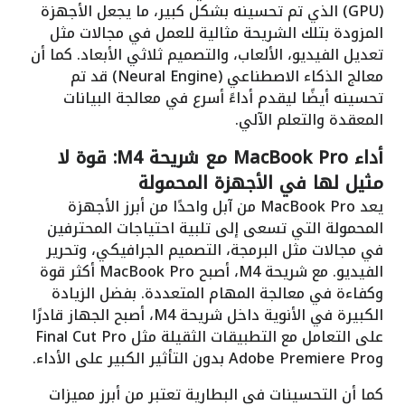
(GPU) الذي تم تحسينه بشكل كبير، ما يجعل الأجهزة
المزودة بتلك الشريحة مثالية للعمل في مجالات مثل
تعديل الفيديو، الألعاب، والتصميم ثلاثي الأبعاد. كما أن
معالج الذكاء الاصطناعي (Neural Engine) قد تم
تحسينه أيضًا ليقدم أداءً أسرع في معالجة البيانات
المعقدة والتعلم الآلي.
أداء MacBook Pro مع شريحة M4: قوة لا
مثيل لها في الأجهزة المحمولة
يعد MacBook Pro من آبل واحدًا من أبرز الأجهزة
المحمولة التي تسعى إلى تلبية احتياجات المحترفين
في مجالات مثل البرمجة، التصميم الجرافيكي، وتحرير
الفيديو. مع شريحة M4، أصبح MacBook Pro أكثر قوة
وكفاءة في معالجة المهام المتعددة. بفضل الزيادة
الكبيرة في الأنوية داخل شريحة M4، أصبح الجهاز قادرًا
على التعامل مع التطبيقات الثقيلة مثل Final Cut Pro
وAdobe Premiere Pro بدون التأثير الكبير على الأداء.
كما أن التحسينات في البطارية تعتبر من أبرز مميزات