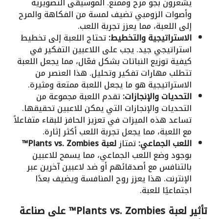
يشعرون بجو مرح وممتع. الموسيقى التصويرية
وأصوات الزومبي تضيف لمسة من الفكاهة والمرح
إلى اللعبة، مما يعزز تجربة اللعب.
الاستراتيجية والتخطيط:
تحتاج اللعبة إلى تخطيط
استراتيجي جيد. يجب على اللاعبين التفكير في
كيفية توزيع النباتات بشكل فعّال، مما يجعل اللعبة
تتطلب مهارات تفكير وتحليل. هذا العنصر من
الاستراتيجية هو ما يجعل اللعبة ممتعة ومثيرة.
التحديات والإنجازات:
تقدم اللعبة مجموعة من
التحديات والإنجازات التي يمكن للاعبين تحقيقها.
تساعد هذه الميزات في تعزيز الحافز للبقاء متفاعلاً
مع اللعبة، مما يجعل تجربة اللعب أكثر إثارة.
اللعب الجماعي:
تمتاز
لعبة Plants vs. Zombies™
بوجود وضع اللعب الجماعي، مما يسمح للاعبين
بالتنافس مع أصدقائهم أو ضد لاعبين آخرين عبر
الإنترنت. هذا يعزز روح المنافسة ويضيف بعدًا
اجتماعيًا للعبة.
تأثير لعبة Plants vs. Zombies™ على صناعة