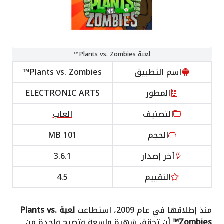
لعبة Plants vs. Zombies™
اسم التطبيق
Plants vs. Zombies™
المطور
ELECTRONIC ARTS
التصنيف
العاب
الحجم
101 MB
آخر إصدار
3.6.1
التقييم
4.5
منذ إطلاقها في عام 2009، استطاعت
لعبة Plants vs.
Zombies™
أن تحقق شهرة واسعة وتصبح واحدة من