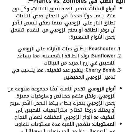
آلية اللعب في Plants vs. Zombies™:
أنواع النباتات:
تتميز اللعبة بتنوع النباتات، وكل نوع
منها يلعب دورًا محددًا في الدفاع. بعض النباتات
تطلق النار على الزومبي، بينما يمكن للبعض الآخر
أن يوفر الطاقة أو يمنع الزومبي من التقدم. تشمل
بعض الأنواع الشهيرة:
Peashooter:
يطلق حبات البازلاء على الزومبي.
Sunflower:
يولد الطاقة الشمسية، مما يساعد
اللاعبين في زرع المزيد من النباتات.
Cherry Bomb:
ينفجر عند تفعيله، مما يتسبب في
تدمير الزومبي المحيطين.
أنواع الزومبي:
تقدم اللعبة أيضًا مجموعة متنوعة من
الزومبي، ولكل منهم خصائص وسلوكيات مميزة.
بعض الزومبي يتحرك ببطء، بينما البعض الآخر سريع
أو يمتلك دروعًا. تحتاج استراتيجيات اللاعبين إلى
التكيف مع أنواع الزومبي المختلفة لضمان النجاح.
المستويات:
تتضمن اللعبة عدة مستويات تتفاوت
في الصعوبة، بدءًا من المستويات السهلة إلى