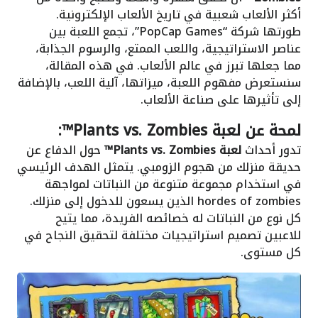
أكثر الألعاب شعبية في تاريخ الألعاب الإلكترونية.
طورتها شركة “PopCap Games”، تجمع اللعبة بين
عناصر الاستراتيجية، واللعب الممتع، والرسوم الجذابة،
مما جعلها تبرز في عالم الألعاب. في هذه المقالة،
سنستعرض مفهوم اللعبة، ميزاتها، آلية اللعب، بالإضافة
إلى تأثيرها على صناعة الألعاب.
لمحة عن لعبة Plants vs. Zombies™:
تدور أحداث
لعبة Plants vs. Zombies™
حول الدفاع عن
حديقة منزلك من هجوم الزومبي. يتمثل الهدف الرئيسي
في استخدام مجموعة متنوعة من النباتات لمواجهة
hordes of zombies الذين يسعون للدخول إلى منزلك.
كل نوع من النباتات له خصائصه الفريدة، مما يتيح
للاعبين تصميم استراتيجيات مختلفة لتحقيق النجاح في
كل مستوى.