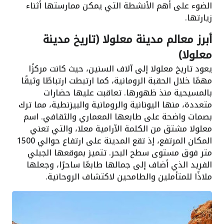
الضوء على أهم الأنشطة التي يمكن ممارستها أثناء
زيارتها.
أبرز معالم مدينة معلولا (تاريخ مدينة
معلولا)
يعود تاريخ معلولا إلى آلاف السنين، حيث كانت مركزًا
مهمًا خلال الحقبة الرومانية، كما ارتبطت ارتباطًا وثيقًا
بالمسيحية منذ ظهورها. تعاقبت عليها حضارات
متعددة، منها اليونانية والرومانية والبيزنطية، مما ترك
بصمات واضحة على طابعها المعماري والثقافي. اسم
معلولا مشتق من الكلمة الآرامية معلا، والتي تعني
المكان المرتفع، إذ تقع المدينة على ارتفاع حوالي 1500
متر فوق مستوى سطح البحر. تتميز بموقعها الجبلي
الفريد الذي أضاف إلى جمالها طابعًا ساحرًا، وجعلها
ملاذًا للمتأملين والطامحين لاكتشاف الروحانية.