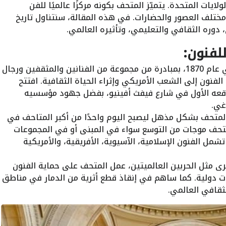
ايات المتحدة. يتميّز المتحف بكونه مركزًا عالميًا للفن
مختلف العصور والحضارات. في هذه المقالة، سنتناول تاريخ
 دوره الثقافي والتعليمي، وتأثيره العالمي.
للفنون:
تأسس المتحف في عام 1870، بمبادرة من مجموعة من الفنانين والمثقفين ورجال
 الفنون إلى الشعب الأمريكي وإثراء الحياة الثقافية. افتتح
 أبوابه في 20 فبراير 1872 بموقعه الأول في شارع فيفث أفينيو، بفضل جهود مؤسسيه
غي.
لمتحف بشكل مذهل ليصبح اليوم واحدًا من أكبر المتاحف في
لمتحف موجات من التوسع سواء في المبنى أو في المجموعات
مل الفنون الإسلامية، الآسيوية، الأفريقية، والأمريكية
رى مثل الحربين العالميتين، عمل المتحف على حماية الفنون
ت دولية. كما ساهم في إنقاذ قطع أثرية من الدمار في مناطق
لثقافي العالمي.