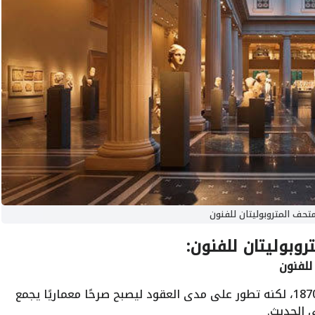
تحف المتروبوليتان للفنون
وبوليتان للفنون:
للفنون
بدأ بناء المتحف بتصميم متواضع عام 1870، لكنه تطور على مدى العقود ليصبح صرحًا معماريًا يجمع
 الحديث.