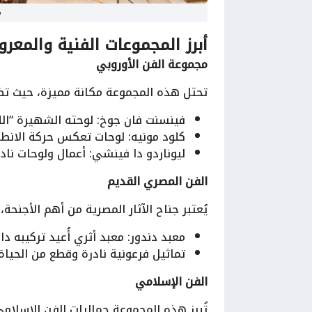
م
أبرز المجموعات الفنية والمعر
مجموعة الفن الأوروبي
تحتل هذه المجموعة مكانة مميزة، حيث تضم أ
فينسنت فان جوخ: لوحته الشهيرة “الليل
كلود مونيه: لوحات تعكس حركة الانطباع
ليوناردو دا فينشي: أعمال ولوحات نا
الفن المصري القديم
يُعتبر جناح الآثار المصرية من أهم الأجنحة
معبد دندور: معبد أثري أُعيد تركيبه د
تماثيل فرعونية نادرة وقطع من الحياة 
الفن الإسلامي
تُبرز هذه المجموعة جماليات الفن الإسلام