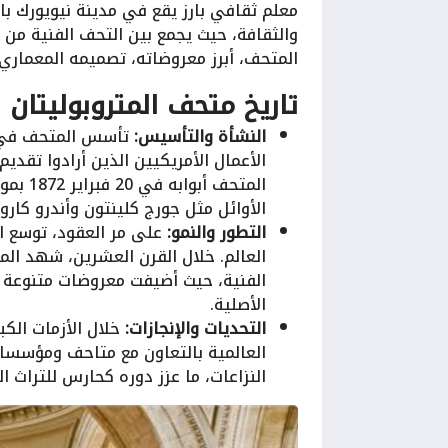
معلم ثقافي بارز يقع في مدينة نيويورك بالول
والثقافة، حيث يجمع بين التحف الفنية من 
المتحف، أبرز معروضاته، تصميمه المعماري،
تاريخ متحف المتروبوليتان 
النشأة والتأسيس:
الأعمال الأمريكيين الذين أرادوا تقديم
المتحف
الأوائل مثل جورج كلينتون وأندرو كارو
التطور والنمو:
على مر العقود، توسع ا
العالم. خلال القرن العشرين، شهد ا
الفنية، حيث أضيفت معروضات متنوعة تش
الأصلية.
التحديات والإنجازات:
خلال الأزمات الكب
العالمية بالتعاون مع متاحف ومؤسسا
النزاعات، ما عزز دوره كحارس للتراث ا