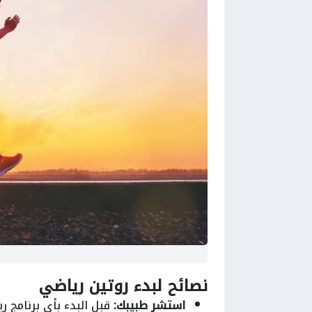
نصائح لبدء روتين رياضي
استشر طبيبك:
قبل البدء بأي برنامج 