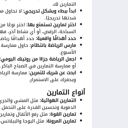
التمارين لك.
ابدأ ببطء وبشكل تدريجي:
لا تحاول مم
شدتها تدريجيًا.
اختر تمارين تستمتع بها:
اختر نوعًا م
السباحة، الرقص، أو أي نشاط آخر، فه
حدد أهدافًا واقعية:
حدد أهدافًا رياضي
مارس الرياضة بانتظام:
الأسبوع.
اجعل الرياضة جزءًا من روتينك اليومي:
أو ممارسة التمارين في الصباح الباكر.
ابحث عن شريك للتمرين:
ممارسة الرياض
ويحفزك على الاستمرار.
أنواع التمارين
التمارين الهوائية:
مثل المشي والجري و
الدموية وتحسين القدرة على التحمل.
تمارين القوة:
مثل رفع الأثقال وتمارين
تمارين المرونة:
مثل اليوجا والبيلاتس،