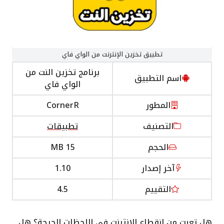
تطييق تخزين الإنترنت من الواي فاي
برنامج تخزين النت من
اسم التطبيق
الواي فاي
المطور
CornerR
التصنيف
تطبيقات
الحجم
15 MB
آخر إصدار
1.10
التقييم
4.5
هل تعبت من انقطاع الإنترنت في اللحظات الحرجة؟ هل