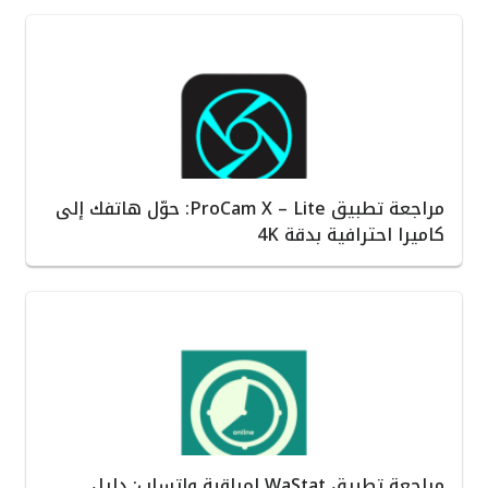
مراجعة تطبيق ProCam X – Lite: حوّل هاتفك إلى
كاميرا احترافية بدقة 4K
مراجعة تطبيق WaStat لمراقبة واتساب: دليل