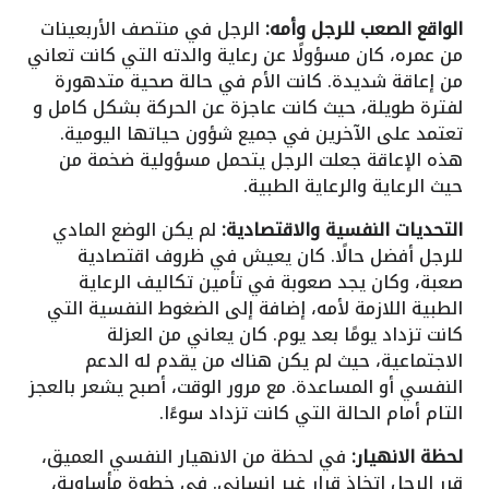
الواقع الصعب للرجل وأمه:
الرجل في منتصف الأربعينات
من عمره، كان مسؤولًا عن رعاية والدته التي كانت تعاني
من إعاقة شديدة. كانت الأم في حالة صحية متدهورة
لفترة طويلة، حيث كانت عاجزة عن الحركة بشكل كامل و
تعتمد على الآخرين في جميع شؤون حياتها اليومية.
هذه الإعاقة جعلت الرجل يتحمل مسؤولية ضخمة من
حيث الرعاية والرعاية الطبية.
التحديات النفسية والاقتصادية:
لم يكن الوضع المادي
للرجل أفضل حالًا. كان يعيش في ظروف اقتصادية
صعبة، وكان يجد صعوبة في تأمين تكاليف الرعاية
الطبية اللازمة لأمه، إضافة إلى الضغوط النفسية التي
كانت تزداد يومًا بعد يوم. كان يعاني من العزلة
الاجتماعية، حيث لم يكن هناك من يقدم له الدعم
النفسي أو المساعدة. مع مرور الوقت، أصبح يشعر بالعجز
التام أمام الحالة التي كانت تزداد سوءًا.
لحظة الانهيار:
في لحظة من الانهيار النفسي العميق،
قرر الرجل اتخاذ قرار غير إنساني. في خطوة مأساوية،