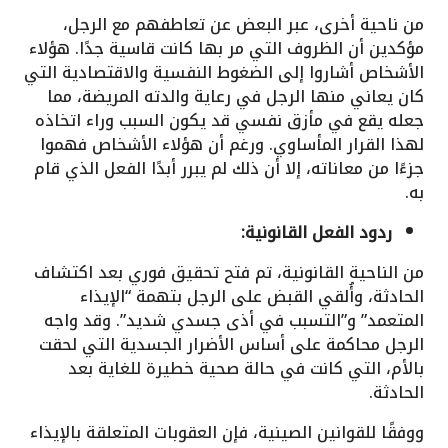
من ناحية أخرى، عبر البعض عن تعاطفهم مع الرجل،
مؤكدين أن الظروف التي مر بها كانت قاسية جدًا. هؤلاء
الأشخاص أشاروا إلى الضغوط النفسية والاقتصادية التي
كان يعاني منها الرجل في رعاية والدته المريضة، مما
جعله يقع في مأزق نفسي قد يكون السبب وراء اتخاذه
لهذا القرار المأساوي. ورغم أن هؤلاء الأشخاص فهموا
جزءًا من معاناته، إلا أن ذلك لم يبرر أبدًا الفعل الذي قام
به.
ردود الفعل القانونية:
من الناحية القانونية، تم فتح تحقيق فوري بعد اكتشاف
الحادثة، وأُلقي القبض على الرجل بتهمة “الإيذاء
المتعمد” و”التسبب في أذى جسدي شديد”. وقد واجه
الرجل محاكمة على أساس الأضرار الجسدية التي لحقت
بالأم، التي كانت في حالة صحية خطيرة للغاية بعد
الحادثة.
ووفقًا للقوانين الصينية، فإن العقوبات المتعلقة بالإيذاء