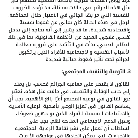
فإنه يولي اهتمامًا متزايدًا بالحالة النفسية للمتهم في
مثل هذه الجرائم. في حالات مماثلة، قد تُؤخذ الظروف
النفسية التي مر بها الجاني في الاعتبار خلال المحاكمة.
الرجل في هذه الحالة كان يعاني من ضغوط نفسية
واقتصادية شديدة، ما قد يشير إلى أنه بحاجة إلى تدخل
نفسي علاجي. العديد من الأنظمة القانونية، بما في ذلك
النظام الصيني، بدأت في التأكيد على ضرورة معالجة
الأسباب النفسية والاجتماعية للأفراد الذين يرتكبون
الجرائم تحت تأثير ضغوط حياتية شديدة.
3. التوعية والتثقيف المجتمعي:
القانون لا يقتصر على معاقبة الجرائم فحسب، بل يمتد
إلى جانب الوقاية والتثقيف. في حالات مثل هذه، يُعتبر
دور القانون في توعية المجتمع أمرًا بالغ الأهمية. يجب أن
يساهم القانون في تعزيز الوعي بأهمية الرعاية الأسرية،
والاحتياجات النفسية للأفراد الذين يواجهون ضغوطًا،
وسبل الدعم الاجتماعي المتاحة لهم. يجب على
السلطات أن تعمل على نشر ثقافة الرعاية المجتمعية
والإجراءات التي يمكن اتخاذها في مواجهة الأزمات