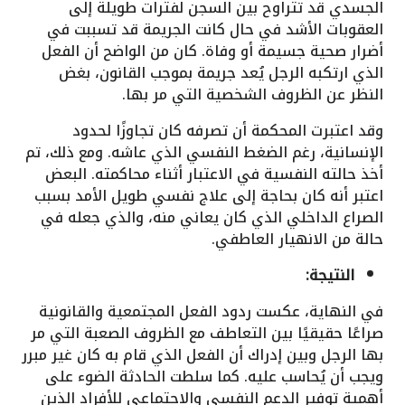
الجسدي قد تتراوح بين السجن لفترات طويلة إلى
العقوبات الأشد في حال كانت الجريمة قد تسببت في
أضرار صحية جسيمة أو وفاة. كان من الواضح أن الفعل
الذي ارتكبه الرجل يُعد جريمة بموجب القانون، بغض
النظر عن الظروف الشخصية التي مر بها.
وقد اعتبرت المحكمة أن تصرفه كان تجاوزًا لحدود
الإنسانية، رغم الضغط النفسي الذي عاشه. ومع ذلك، تم
أخذ حالته النفسية في الاعتبار أثناء محاكمته. البعض
اعتبر أنه كان بحاجة إلى علاج نفسي طويل الأمد بسبب
الصراع الداخلي الذي كان يعاني منه، والذي جعله في
حالة من الانهيار العاطفي.
النتيجة:
في النهاية، عكست ردود الفعل المجتمعية والقانونية
صراعًا حقيقيًا بين التعاطف مع الظروف الصعبة التي مر
بها الرجل وبين إدراك أن الفعل الذي قام به كان غير مبرر
ويجب أن يُحاسب عليه. كما سلطت الحادثة الضوء على
أهمية توفير الدعم النفسي والاجتماعي للأفراد الذين