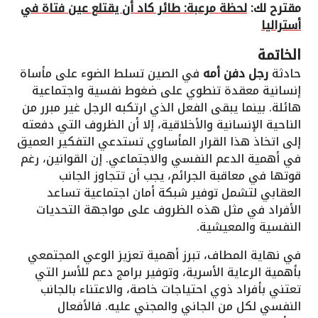
مقترح لك:
لحظة مرعبة: طائر كاد أن يقتلع عين فتاة في
أستراليا
الخاتمة
حادثة
رجل دفن أمه
في الصين تسلط الضوء على مأساة
إنسانية معقدة تنطوي على ضغوط نفسية واجتماعية
هائلة. بينما يبقى الفعل الذي ارتكبه الرجل غير مبرر من
الناحية الإنسانية والأخلاقية، إلا أن الظروف التي دفعته
إلى اتخاذ هذا القرار المأساوي تستدعي التفكير العميق
في أهمية الدعم النفسي والاجتماعي. إن القوانين، رغم
قوتها في معاقبة الجرائم، يجب أن تتجاوز الجانب
العقابي لتشمل توفير شبكة أمان اجتماعية تساعد
الأفراد في مثل هذه الظروف على مواجهة التحديات
النفسية والمعيشية.
في نهاية المطاف، تبرز أهمية تعزيز الوعي المجتمعي
بأهمية الرعاية الأسرية، وتوفير برامج دعم للأسر التي
تعتني بأفراد ذوي احتياجات خاصة، والاعتناء بالجانب
النفسي لكل من الجاني والمجني عليه. فالأفعال