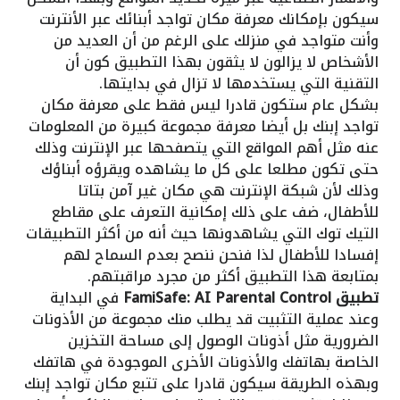
سيكون بإمكانك معرفة مكان تواجد أبنائك عبر الأنترنت
وأنت متواجد في منزلك على الرغم من أن العديد من
الأشخاص لا يزالون لا يثقون بهذا التطبيق كون أن
التقنية التي يستخدمها لا تزال في بدايتها.
بشكل عام ستكون قادرا ليس فقط على معرفة مكان
تواجد إبنك بل أيضا معرفة مجموعة كبيرة من المعلومات
عنه مثل أهم المواقع التي يتصفحها عبر الإنترنت وذلك
حتى تكون مطلعا على كل ما يشاهده ويقرؤه أبناؤك
وذلك لأن شبكة الإنترنت هي مكان غير آمن بتاتا
للأطفال، ضف على ذلك إمكانية التعرف على مقاطع
التيك توك التي يشاهدونها حيث أنه من أكثر التطبيقات
إفسادا للأطفال لذا فنحن ننصح بعدم السماح لهم
بمتابعة هذا التطبيق أكثر من مجرد مراقبتهم.
تطبيق FamiSafe: AI Parental Control
في البداية
وعند عملية التثبيت قد يطلب منك مجموعة من الأذونات
الضرورية مثل أذونات الوصول إلى مساحة التخزين
الخاصة بهاتفك والأذونات الأخرى الموجودة في هاتفك
وبهذه الطريقة سيكون قادرا على تتبع مكان تواجد إبنك