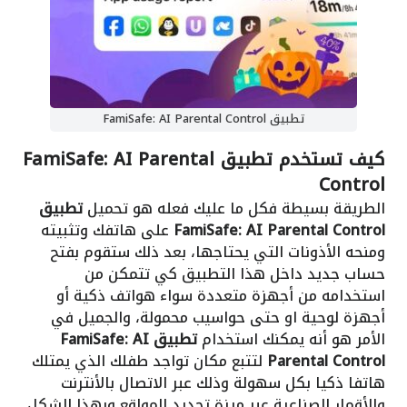
تطبيق FamiSafe: AI Parental Control
كيف تستخدم تطبيق FamiSafe: AI Parental
Control
الطريقة بسيطة فكل ما عليك فعله هو تحميل
تطبيق
FamiSafe: AI Parental Control
على هاتفك وتثبيته
ومنحه الأذونات التي يحتاجها، بعد ذلك ستقوم بفتح
حساب جديد داخل هذا التطبيق كي تتمكن من
استخدامه من أجهزة متعددة سواء هواتف ذكية أو
أجهزة لوحية او حتى حواسيب محمولة، والجميل في
الأمر هو أنه يمكنك استخدام
تطبيق FamiSafe: AI
Parental Control
لتتبع مكان تواجد طفلك الذي يمتلك
هاتفا ذكيا بكل سهولة وذلك عبر الاتصال بالأنترنت
والأقمار الصناعية عبر ميزة تحديد المواقع وبهذا الشكل