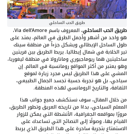
طريق الحب الساحلي
طريق الحب الساحلي
، المعروف باسم Via dell’Amore،
هو واحد من أشهر وأجمل الطرق في العالم، يمتد على
طول الساحل الإيطالي ويشكل جزءاً من منطقة سينك
تير الخلابة في شمال إيطاليا. يربط الطريق بين قريتين
ساحليتين هما ريوماجيوري ومانارولا في منطقة ليغوريا،
وهو يعتبر من أكثر المواقع رومانسية في العالم. إن
المشي على هذا الطريق ليس مجرد زيارة لموقع
سياحي، بل هو تجربة حسية تجسد الجمال الطبيعي،
الثقافة، والتاريخ الرومانسي لهذه المنطقة.
من خلال المقال، سوف نستكشف جميع جوانب هذا
المعلم السياحي، بدءًا من تاريخه العريق وتطور الطريق،
مرورًا بمواقعه الجغرافية، الأنشطة التي يمكن للزوار
القيام بها، وصولًا إلى النصائح التي تساعدك على
الاستمتاع بتجربة ساحرة على هذا الطريق الذي يربط