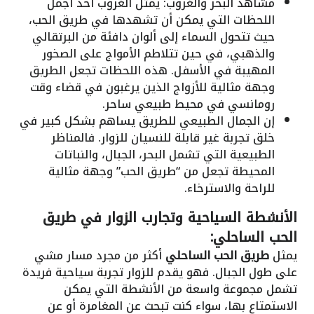
مشاهد البحر والغروب: يمثل الغروب أحد أجمل
اللحظات التي يمكن أن تشهدها في طريق الحب،
حيث تتحول السماء إلى ألوان دافئة من البرتقالي
والذهبي، في حين تتلاطم الأمواج على الصخور
المهيبة في الأسفل. هذه اللحظات تجعل الطريق
وجهة مثالية للأزواج الذين يرغبون في قضاء وقت
رومانسي في محيط طبيعي ساحر.
إن الجمال الطبيعي للطريق يساهم بشكل كبير في
خلق تجربة غير قابلة للنسيان للزوار. فالمناظر
الطبيعية التي تشمل البحر، الجبال، والنباتات
المحيطة تجعل من “طريق الحب” وجهة مثالية
للراحة والاسترخاء.
الأنشطة السياحية وتجارب الزوار في طريق
الحب الساحلي:
يمثل
طريق الحب الساحلي
أكثر من مجرد مسار مشي
على طول الجبال. فهو يقدم للزوار تجربة سياحية فريدة
تشمل مجموعة واسعة من الأنشطة التي يمكن
الاستمتاع بها، سواء كنت تبحث عن المغامرة أو عن