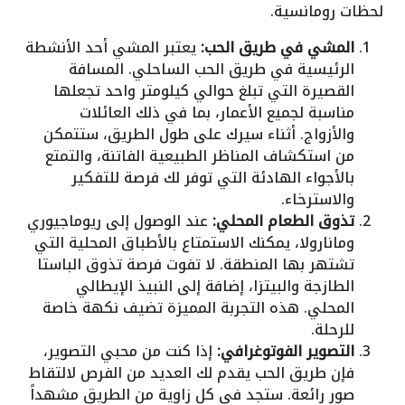
لحظات رومانسية.
المشي في طريق الحب:
يعتبر المشي أحد الأنشطة
الرئيسية في طريق الحب الساحلي. المسافة
القصيرة التي تبلغ حوالي كيلومتر واحد تجعلها
مناسبة لجميع الأعمار، بما في ذلك العائلات
والأزواج. أثناء سيرك على طول الطريق، ستتمكن
من استكشاف المناظر الطبيعية الفاتنة، والتمتع
بالأجواء الهادئة التي توفر لك فرصة للتفكير
والاسترخاء.
تذوق الطعام المحلي:
عند الوصول إلى ريوماجيوري
ومانارولا، يمكنك الاستمتاع بالأطباق المحلية التي
تشتهر بها المنطقة. لا تفوت فرصة تذوق الباستا
الطازجة والبيتزا، إضافة إلى النبيذ الإيطالي
المحلي. هذه التجربة المميزة تضيف نكهة خاصة
للرحلة.
التصوير الفوتوغرافي:
إذا كنت من محبي التصوير،
فإن طريق الحب يقدم لك العديد من الفرص لالتقاط
صور رائعة. ستجد في كل زاوية من الطريق مشهداً