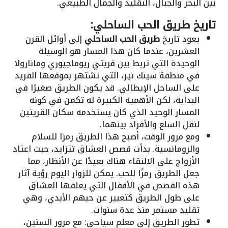
بين البحر والجبال، التقليد والجمال الطبيعي.
تاريخ طريق الحب الساحلي:
يعود تاريخ
طريق الحب الساحلي
إلى أوائل القرن
العشرين، عندما كان هذا المسار هو الوسيلة
الوحيدة التي تربط بين قريتي ريوماجيوري ومانارولا
في منطقة سينك تير، التي تشتهر بموقعها الفريد
على الساحل الإيطالي. قد يكون الطريق صغيرًا في
البداية، لكن الأهمية الكبيرة له تكمن في كونه
المسار الوحيد الذي كان يستخدمه سكان القريتين
لنقل السلع والأفراد بينهما.
ومع مرور الوقت، أصبح هذا الطريق رمزا للسلام
والرومانسية. بدأت قصص العشاق تتزايد، حيث اعتاد
الأزواج على الالتقاء هناك بعيدًا عن الأنظار، مما
جعل الطريق رمزًا للحب. يمكن للزوار اليوم رؤية آثار
هذه القصص في الأقفال التي يعلقها العشاق
على طول الطريق كتعبير عن حبهم الأبدي، وهي
تقليد مستمر منذ عدة سنوات.
تطور الطريق إلى معلم سياحي: مع مرور السنين،