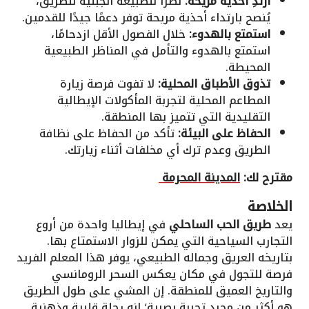
ارتدِ أحذية مريحة:
نظرًا للطبيعة الجبلية للطريق،
يُنصح بارتداء أحذية مريحة توفر دعمًا جيدًا للقدمين.
استمتع بالهدوء:
خلال الفصول الأقل ازدحامًا،
استمتع بالهدوء والتأمل في المناظر الطبيعية
المحيطة.
تذوق الأطباق المحلية:
لا تفوت فرصة زيارة
المطاعم المحلية لتجربة المأكولات الإيطالية
التقليدية التي تتميز بها المنطقة.
الحفاظ على البيئة:
تأكد من الحفاظ على نظافة
الطريق وعدم ترك أي مخلفات أثناء زيارتك.
مقترح لك:
المدينة المحرمة
الخلاصة
يعد
طريق الحب الساحلي
في إيطاليا واحدة من أروع
التجارب السياحية التي يمكن للزوار الاستمتاع بها.
بتاريخه العريق وجماله الطبيعي، يوفر هذا المعلم الفريد
فرصة للتجول في مكان يعكس السحر الرومانسي
والتاريخ العميق للمنطقة. إن المشي على طول الطريق
هو أكثر من مجرد تجربة بصرية؛ إنه رحلة قلبية وذهنية