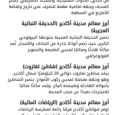
من الحُلي، الأدوات التقليدية، والسجاد الأمازيغي. يُعتبر
المتحف وجهة ثقافية مهمة للتعرف على تاريخ وثقافة
الأمازيغ في المنطقة.
أبرز معالم مدينة أكادير (الحديقة النباتية
العجيبة)
تتميز الحديقة النباتية العجيبة بتنوعها البيولوجي
الكبير، حيث تضم أنواعًا نادرة من النباتات والأشجار. تُعد
مكانًا هادئًا ومثاليًا لمحبي الطبيعة والتصوير
الفوتوغرافي.
أبرز معالم مدينة أكادير (شاطئ تغازوت)
يبعد شاطئ تغازوت حوالي 20 كيلومترًا شمال أكادير،
وهو وجهة مفضلة لمحبي ركوب الأمواج. يتميز الشاطئ
بأجوائه الهادئة وطبيعته البكر، ويُعد مكانًا مثاليًا
للاسترخاء بعيدًا عن صخب المدينة.
أبرز معالم مدينة أكادير (الرياضات المائية)
توفر شواطئ أكادير فرصًا رائعة لممارسة الرياضات