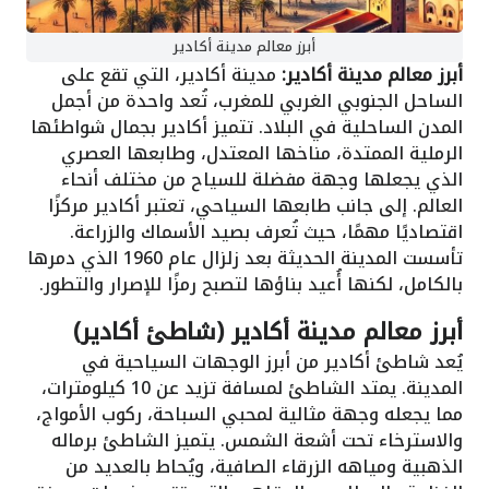
أبرز معالم مدينة أكادير
أبرز معالم مدينة أكادير:
مدينة أكادير، التي تقع على
الساحل الجنوبي الغربي للمغرب، تُعد واحدة من أجمل
المدن الساحلية في البلاد. تتميز أكادير بجمال شواطئها
الرملية الممتدة، مناخها المعتدل، وطابعها العصري
الذي يجعلها وجهة مفضلة للسياح من مختلف أنحاء
العالم. إلى جانب طابعها السياحي، تعتبر أكادير مركزًا
اقتصاديًا مهمًا، حيث تُعرف بصيد الأسماك والزراعة.
تأسست المدينة الحديثة بعد زلزال عام 1960 الذي دمرها
بالكامل، لكنها أُعيد بناؤها لتصبح رمزًا للإصرار والتطور.
أبرز معالم مدينة أكادير (شاطئ أكادير)
يُعد شاطئ أكادير من أبرز الوجهات السياحية في
المدينة. يمتد الشاطئ لمسافة تزيد عن 10 كيلومترات،
مما يجعله وجهة مثالية لمحبي السباحة، ركوب الأمواج،
والاسترخاء تحت أشعة الشمس. يتميز الشاطئ برماله
الذهبية ومياهه الزرقاء الصافية، ويُحاط بالعديد من