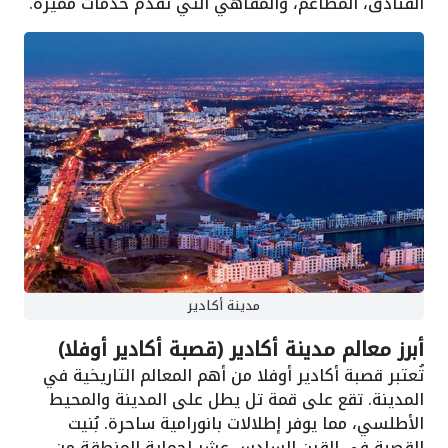
الفنادق، المطاعم، والمقاهي التي تقدم خدمات مميزة.
مدينة أكادير
أبرز معالم مدينة أكادير (قصبة أكادير أوفلا)
تُعتبر قصبة أكادير أوفلا من أهم المعالم التاريخية في
المدينة. تقع على قمة تل يطل على المدينة والمحيط
الأطلسي، مما يوفر إطلالات بانورامية ساحرة. بُنيت
القصبة في القرن السادس عشر لحماية المنطقة من