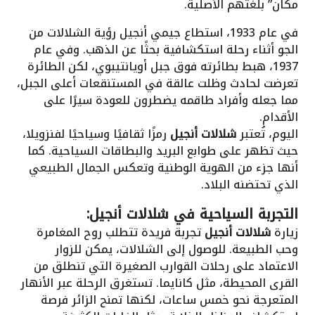
مكان” بلغتهم الأصلية.
في عام 1933، استطاع جيمي أنجيل رؤية الشلالات من
الجو أثناء رحلة استكشافية بحثًا عن الذهب. وفي عام
1937، هبط بطائرته فوق جبل أويانتيبوي، لكن الطائرة
تعرضت لحادث وظلت عالقة في المستنقعات أعلى الجبل،
مما جعله وأفراد طاقمه يضطرون للعودة سيرًا على
الأقدام.
اليوم، تُعتبر
شلالات أنجيل
رمزًا ثقافيًا وسياحيًا لفنزويلا،
حيث تظهر على طوابع البريد والبطاقات السياحية. كما
أنها جزء من الهوية الوطنية وتعكس الجمال الطبيعي
الذي تحتضنه البلاد.
التجربة السياحية في شلالات أنجيل:
زيارة
شلالات أنجيل
تجربة فريدة تتطلب روح المغامرة
وحب الطبيعة. للوصول إلى الشلالات، يمكن للزوار
الاعتماد على رحلات القوارب الصغيرة التي تنطلق من
القرى المحيطة، مثل كانايما. تستغرق الرحلة عبر الأنهار
المتعرجة نحو خمس ساعات، لكنها تمنح الزائر فرصة