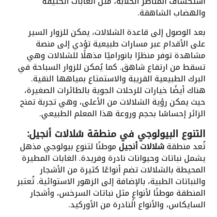
استكشاف المناظر الخلابة، مثل الغابات الكثيفة
والهضاب الشاهقة.
بعد الوصول إلى قاعدة الشلالات، يمكن للزوار السير
على الأقدام عبر مسارات طبيعية تؤدي إلى منصة
مشاهدة توفر منظرًا بانوراميًا مذهلًا للشلالات وهي
تسقط من ارتفاع شاهق. كما يُمكن للزوار السباحة في
البرك الطبيعية القريبة والاستمتاع بمياهها النقية.
هناك أيضًا خيارات للرحلات الجوية بالطائرات الصغيرة،
حيث يمكن رؤية الشلالات من الأعلى، وهي تجربة تمنح
الزائر إحساسًا بحجم وروعة هذا المعلم الطبيعي.
التنوع البيولوجي في منطقة شلالات أنجيل:
تُعد منطقة
شلالات أنجيل
موطنًا لتنوع بيولوجي مذهل
يشمل نباتات وحيوانات نادرة وفريدة. الغابات المطيرة
المحيطة بالشلالات تضم أنواعًا كثيرة من الأشجار
والنباتات الطبية، بالإضافة إلى الزهور الاستوائية. تُعتبر
المنطقة موطنًا لأنواعٍ مثل نباتات السرخس، وأشجار
السايكاس، والأنواع النادرة من الأوركيد.