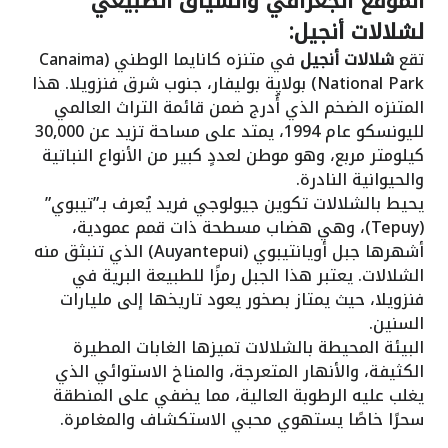
الموقع الجغرافي والسياق الطبيعي
لشلالات أنجيل:
تقع
شلالات أنجيل
في متنزه كانايما الوطني (Canaima
National Park) بولاية بوليفار، جنوب شرق فنزويلا. هذا
المتنزه الضخم الذي أُدرج ضمن قائمة التراث العالمي
لليونسكو عام 1994، يمتد على مساحة تزيد عن 30,000
كيلومتر مربع، وهو موطن لعددٍ كبير من الأنواع النباتية
والحيوانية النادرة.
يحيط بالشلالات تكوين جيولوجي فريد يُعرف بـ”تيبوي”
(Tepuy)، وهي هضاب مسطحة ذات قمم عمودية،
أشهرها جبل أويانتيبوي (Auyantepui) الذي تنبثق منه
الشلالات. يعتبر هذا الجبل رمزًا للطبيعة البرية في
فنزويلا، حيث يمتاز بصخور يعود تاريخها إلى مليارات
السنين.
البيئة المحيطة بالشلالات تميزها الغابات المطيرة
الكثيفة، والأنهار المتعرجة، والمناخ الاستوائي الذي
يغلب عليه الرطوبة العالية، مما يضفي على المنطقة
سحرًا خاصًا يستهوي محبي الاستكشاف والمغامرة.