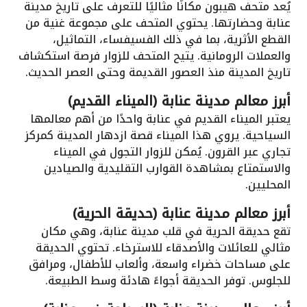
يُعد متحف هيبون مكانًا مثاليًا للتعرف على تاريخ مدينة
عنابة وحضارتها. يحتوي المتحف على مجموعة غنية من
القطع الأثرية، بما في ذلك الفسيفساء، التماثيل،
والعملات الرومانية. يتيح المتحف للزوار فرصة استكشاف
تاريخ المدينة منذ العصور القديمة وحتى العصر الحديث.
أبرز معالم مدينة عنابة (الميناء القديم)
يعتبر الميناء القديم في عنابة واحدًا من أهم معالمها
السياحية. يروي هذا الميناء قصة ازدهار المدينة كمركز
تجاري عبر القرون. يُمكن للزوار التجول في الميناء
والاستمتاع بمشاهدة القوارب التقليدية والصيادين
المحليين.
أبرز معالم مدينة عنابة (حديقة الحرية)
تقع حديقة الحرية في قلب مدينة عنابة، وهي مكان
مثالي للعائلات والأصدقاء للاسترخاء. تحتوي الحديقة
على مساحات خضراء واسعة، وألعاب للأطفال، ومرافق
للجلوس. توفر الحديقة أجواءً هادئة وسط الطبيعة.