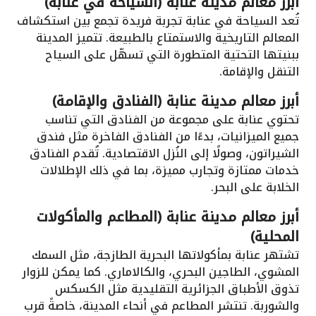
أبرز معالم مدينة عنابة (السياحة في عنابة)
تُعد السياحة في عنابة تجربة فريدة تجمع بين استكشاف
المعالم التاريخية والاستمتاع بالطبيعة. تتميز المدينة
ببنيتها التحتية المتطورة التي تسهّل على السياح
التنقل والإقامة.
أبرز معالم مدينة عنابة (الفنادق والإقامة)
تحتوي عنابة على مجموعة من الفنادق التي تناسب
جميع الميزانيات، بدءًا من الفنادق الفاخرة مثل فندق
الشيراتون، وصولًا إلى النُزل الاقتصادية. تُقدم الفنادق
خدمات ممتازة وتجارب مميزة، بما في ذلك الإطلالات
الخلابة على البحر.
أبرز معالم مدينة عنابة (المطاعم والمأكولات
المحلية)
تشتهر عنابة بمأكولاتها البحرية الطازجة، مثل السمك
المشوي، الطاجين البحري، والكالاماري. كما يمكن للزوار
تذوق الأطباق الجزائرية التقليدية مثل الكسكس
والشوربة. تنتشر المطاعم في أنحاء المدينة، خاصةً قرب