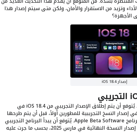
حديثات المنتظرة بشدة. من المتوقع أن يقدم هذا التحديث العديد من
أداء وتزيد من الاستقرار والأمان، ولكن متى سيتم إصدار هذا
ى الأجهزة؟
إصدار iOS 18.4
وفقًا للتسريبات الأخيرة من مصادر مطلعة، يُتوقع أن يتم إطلاق الإصدار التجريبي من iOS 18.4 في
ل في إصدار النسخ التجريبية للمطورين أولاً، قبل أن يتم طرحها
للمستخدمين العامين الذين يسجلون في برنامج Apple Beta Software. يُتوقع أن يبدأ البرنامج التجريبي
لهذا التحديث في فبراير 2025، مع إمكانية إصدار النسخة النهائية في مارس 2025، بحسب ما جرت عليه