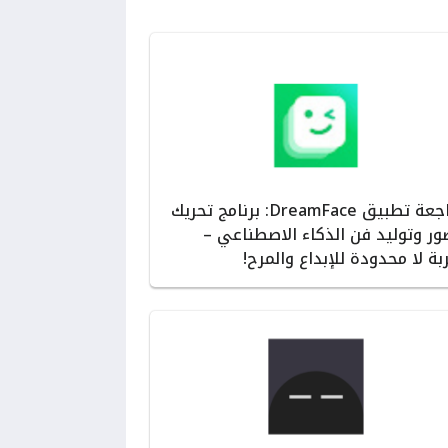
مراجعة تطبيق DreamFace: برنامج تحريك
ور وتوليد فن الذكاء الاصطناعي –
بة لا محدودة للإبداع والمرح!