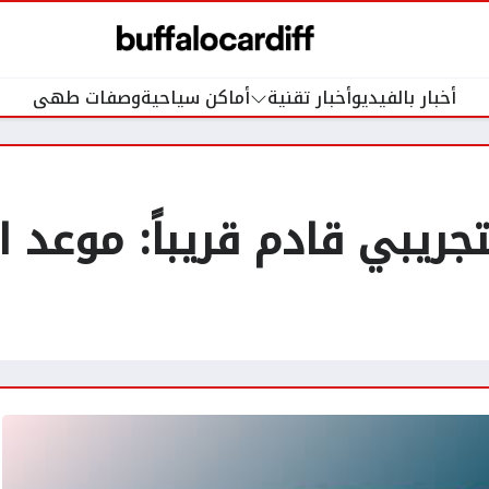
أخبار بالفيديو
أخبار تقنية
أماكن سياحية
وصفات طهى
ار iOS 18.4 التجريبي قادم قريباً: 