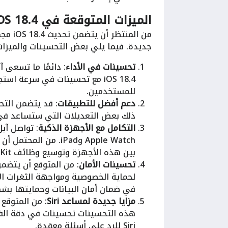
الميزات المتوقعة في iOS 18.4
من الم
جديدة. فيما يلي بعض التحسينات والميزات
تحسينات في الأداء
: دائمًا ما تسعى آ
iOS 18.4 مع تحسينات في سرعة 
للمستخدمين.
دعم أفضل للتطبيقات
: قد يتضمن التح
ذلك بعض التعديلات التي ستساعد في ج
التكامل مع الأجهزة الذكية
Apple Watch وiPad. م
بين هذه الأجهزة وتوسيع وظائف HomeKit.
تحسينات الأمان
: من المتوقع أن يتضمن
لحماية الخصوصية ومواجهة الثغرات ال
في ضمان أمان البيانات وحمايتها بش
مزايا جديدة لمساعد Siri
هذه التحسينات تحسينات في دقة الفه
Siri للرد على أسئلة معقدة.