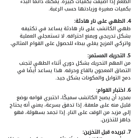
الطعم إذا أُضيفت بكميات كبيرة. يمكنك دائمًا البدء
بكميات صغيرة وزيادتها حسب الرغبة.
4. الطهي على نار هادئة:
طهي الكاتشب على نار هادئة يساعد في تكثيفه
بشكل تدريجي ويمنع احتراقه. لا تستعجلي العملية
واتركي المزيج يغلي ببطء للحصول على القوام المثالي.
5. التحريك المستمر:
من المهم التحريك بشكل دوري أثناء الطهي لتجنب
التصاق المعجون بالقاع وحرقه. هذا يساعد أيضًا في
دمج التوابل والمكونات بشكل جيد.
6. اختبار القوام:
بمجرد أن يصبح الكاتشب سميكًا، اختبري قوامه بوضع
قليل منه على ملعقة. إذا تدفق بسرعة، يعني أنه يحتاج
إلى مزيد من الوقت على النار. إذا تجمد بسهولة، فهو
جاهز للتخزين.
7. تبريده قبل التخزين: