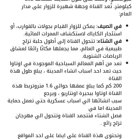
كيلومتر. تُعد القناة وجهة شهيرة للزوار على مدار
العام:
في الصيف
: يمكن للزوار القيام بجولات بالقوارب، أو
استئجار الكاياك لاستكشاف الممرات المائية.
في الشتاء:
تتحول القناة إلى أطول حلبة تزلج
طبيعية في العالم، مما يجعلها مكانًا رائعًا لعشاق
الرياضات الشتوية.
تعد من أهم المعالم السياحية الموجودة في اوتاوا
حيث تعد احد اسباب انشاء المدينة ، يبلغ طول هذة
القناة
200 كم كما يبلغ عمقها حوالي 1.6 متروتربط هذة
القناة اوتاوا ببحيرة اونتاريو ، ويرجع
سبب انشائها الي اسباب عسكرية حتي تعمل حماية
المدينة اما في
فصل الشتاء فتتجمد القناة وتتحول الي مهرجان
تزلج رائع .
وتحتوي هذة القناة علي ايضا علي احد المواقع