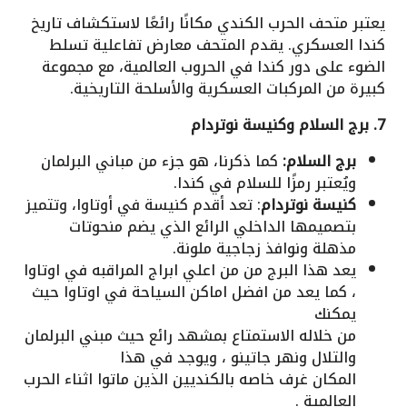
يعتبر متحف الحرب الكندي مكانًا رائعًا لاستكشاف تاريخ
كندا العسكري. يقدم المتحف معارض تفاعلية تسلط
الضوء على دور كندا في الحروب العالمية، مع مجموعة
كبيرة من المركبات العسكرية والأسلحة التاريخية.
7. برج السلام وكنيسة نوتردام
برج السلام:
كما ذكرنا، هو جزء من مباني البرلمان
ويُعتبر رمزًا للسلام في كندا.
كنيسة نوتردام
: تعد أقدم كنيسة في أوتاوا، وتتميز
بتصميمها الداخلي الرائع الذي يضم منحوتات
مذهلة ونوافذ زجاجية ملونة.
يعد هذا البرج من من اعلي ابراج المراقبه في اوتاوا
، كما يعد من افضل اماكن السياحة في اوتاوا حيث
يمكنك
من خلاله الاستمتاع بمشهد رائع حيث مبني البرلمان
والتلال ونهر جاتينو ، ويوجد في هذا
المكان غرف خاصه بالكنديين الذين ماتوا اثناء الحرب
العالمية .