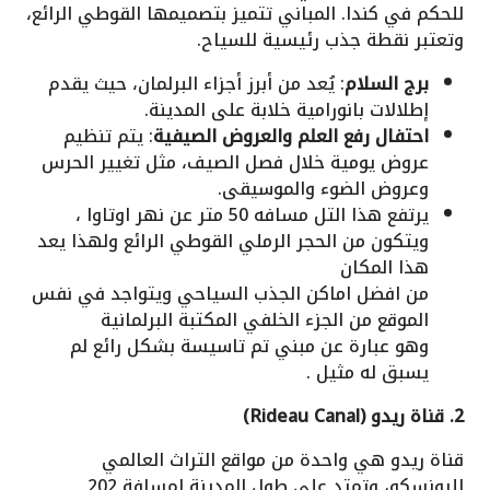
للحكم في كندا. المباني تتميز بتصميمها القوطي الرائع،
وتعتبر نقطة جذب رئيسية للسياح.
برج السلام
: يُعد من أبرز أجزاء البرلمان، حيث يقدم
إطلالات بانورامية خلابة على المدينة.
احتفال رفع العلم والعروض الصيفية
: يتم تنظيم
عروض يومية خلال فصل الصيف، مثل تغيير الحرس
وعروض الضوء والموسيقى.
يرتفع هذا التل مسافه 50 متر عن نهر اوتاوا ،
ويتكون من الحجر الرملي القوطي الرائع ولهذا يعد
هذا المكان
من افضل اماكن الجذب السياحي ويتواجد في نفس
الموقع من الجزء الخلفي المكتبة البرلمانية
وهو عبارة عن مبني تم تاسيسة بشكل رائع لم
يسبق له مثيل .
2. قناة ريدو (Rideau Canal)
قناة ريدو هي واحدة من مواقع التراث العالمي
لليونسكو، وتمتد على طول المدينة لمسافة 202