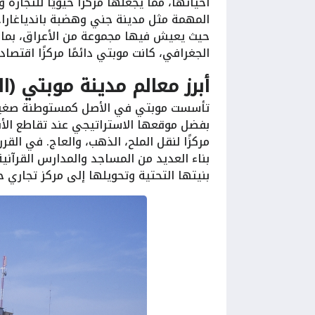
أحيائها، مما يجعلها مركزًا حيويًا للتجارة
المهمة مثل مدينة جني وهضبة باندياغارا. 
حيث يعيش فيها مجموعة من الأعراق، بما ف
الجغرافي، كانت موبتي دائمًا مركزًا اقتصاديً
أبرز معالم مدينة موبتي (ال
تأسست موبتي في الأصل كمستوطنة صغيرة 
بفضل موقعها الاستراتيجي عند تقاطع الأنها
مركزًا لنقل الملح، الذهب، والعاج. في الق
بناء العديد من المساجد والمدارس القرآني
بنيتها التحتية وتحويلها إلى مركز تجاري ح