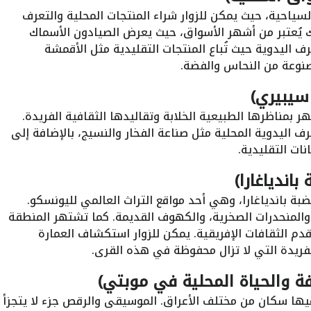
سياحية، حيث يمكن للزوار شراء المنتجات المحلية والتعرف
 يُعتبر من أشهر الأسواق، حيث يعرض الصيادون الأسماك
ف اليدوية حيث تُباع المنتجات التقليدية مثل الأقمشة
صنوعة من النحاس والفضة.
 سيبيري)
 بمناظرها الطبيعية الخلابة وتقاليدها الثقافية الفريدة.
رف اليدوية المحلية مثل صناعة الفخار والنسيج، بالإضافة إلى
ات التقليدية.
اندياغارا)
ة باندياغارا، وهي أحد مواقع التراث العالمي لليونسكو.
 والمنحدرات الصخرية، والكهوف القديمة. كما تشتهر المنطقة
قدم الثقافات الإفريقية. يمكن للزوار استكشاف العمارة
لفريدة التي لا تزال محفوظة في هذه القرى.
فة والحياة المحلية في موبتي)
يها سكان من مختلف الأعراق. الموسيقى والرقص جزء لا يتجزأ