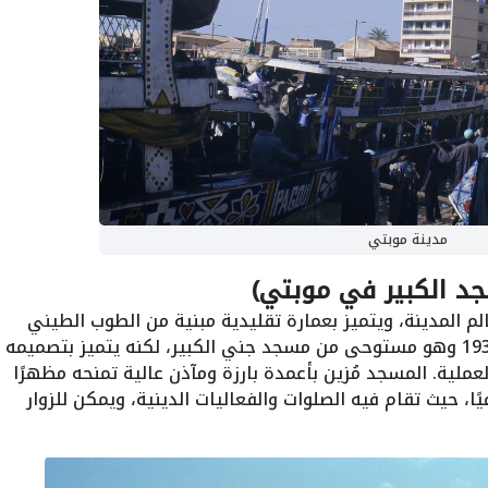
مدينة موبتي
جد الكبير في موبتي)
لم المدينة، ويتميز بعمارة تقليدية مبنية من الطوب الطيني
على الطراز السوداني. تم بناؤه في عام 1933 وهو مستوحى من مسجد جني الكبير، لكنه يتميز بتصميمه
لعملية. المسجد مُزين بأعمدة بارزة ومآذن عالية تمنحه مظهرًا
افيًا، حيث تقام فيه الصلوات والفعاليات الدينية، ويمكن للزوار