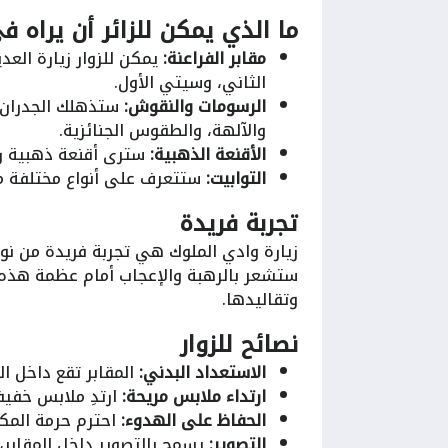
ما الذي يمكن للزائر أن يراه 
مقابر الفراعنة:
يمكن للزوار زيارة العد
الثاني، وسيتي الأول.
الرسومات والنقوش:
ستذهلك الجدران ا
والآلهة، والطقوس الجنائزية.
الأقنعة الذهبية:
سترى أقنعة ذهبية را
التوابيت:
ستتعرف على أنواع مختلفة من
تجربة فريدة
زيارة وادي الملوك هي تجربة فريدة من نوع
ستشعر بالرهبة والإعجاب أمام عظمة هذه ا
وتقاليدها.
نصائح للزوار
الاستعداد البدني:
المقابر تقع داخل ا
ارتداء ملابس مريحة:
ارتدِ ملابس خفيف
الحفاظ على الهدوء:
احترم حرمة المكا
التصوير:
يسمح بالتصوير داخل المقابر،