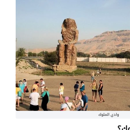
وادي الملوك
وك؟