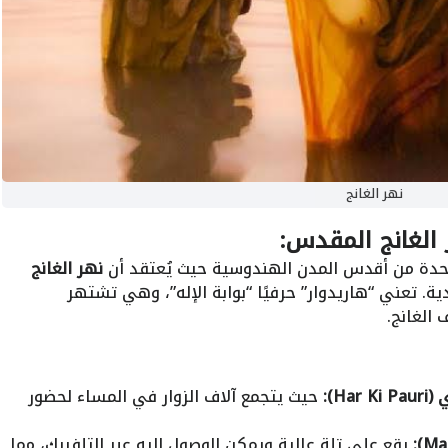
نهر الغانج
 الغانج المقدس:
احدة من أقدس المدن الهندوسية حيث يُعتقد أن
نهر الغانج
ية. تعني “هاريدوار” حرفيًا “بوابة الإله”، وهي تشتهر
الغانج.
H):
حيث يتجمع آلاف الزوار في المساء لحضور
يقع على تلة عالية ويمكن الوصول إليه عبر التلفريك، مما