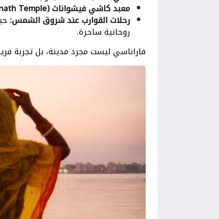
معبد كاشي فيشواناث (Kashi Vishwanath Temple):
رحلات القوارب عند شروق الشمس:
حيث
روحانية ساحرة.
فاراناسي ليست مجرد مدينة، بل تجربة فريدة 