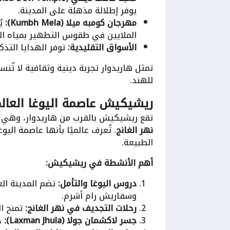
يوفر إطلالة مذهلة على المدينة.
مهرجان كومبه ميلا (Kumbh Mela):
الملايين في طقوس التطهير بمياه الغ
الأسواق التقليدية:
توفر الهدايا التذكا
تمثل هاريدوار تجربة دينية وثقافية لا تُن
للهند.
ريشيكيش عاصمة اليوغا العالم
تقع ريشيكيش بالقرب من هاريدوار، وهي ال
نهر الغانج
. تُعرف عالميًا بأنها عاصمة ال
الطبيعة.
أهم الأنشطة في ريشيكيش:
دروس اليوغا والتأمل:
تضم المدينة الع
وسفاريش رام أشرم.
رحلات التجديف في نهر الغانج:
تمنح ال
جسر لاكشمان جولا (Laxman Jhula):
ج