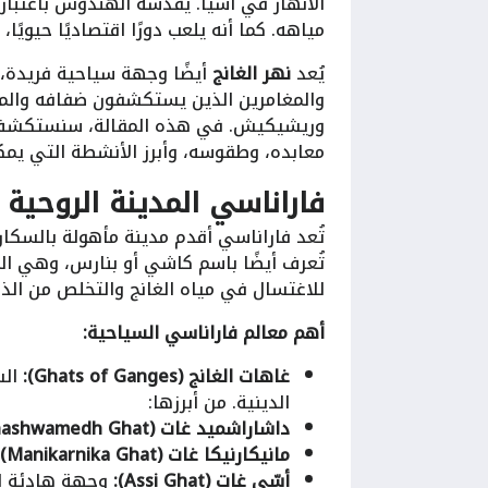
الأنهار في آسيا. يقدّسه الهندوس باعتبار
مياهه. كما أنه يلعب دورًا اقتصاديًا حيويً
يُعد
نهر الغانج
أيضًا وجهة سياحية فريدة، 
والمغامرين الذين يستكشفون ضفافه والمدن 
وريشيكيش. في هذه المقالة، سنستكش
معابده، وطقوسه، وأبرز الأنشطة التي يمكن
فاراناسي المدينة الروحية 
تُعد فاراناسي أقدم مدينة مأهولة بالس
تُعرف أيضًا باسم كاشي أو بنارس، وهي المك
للاغتسال في مياه الغانج والتخلص من الذ
أهم معالم فاراناسي السياحية:
غاهات الغانج (Ghats of Ganges):
الس
الدينية. من أبرزها:
داشاراشميد غات (Dashashwamedh Ghat):
مانيكارنيكا غات (Manikarnika Ghat):
أسّي غات (Assi Ghat):
وجهة هادئة لل