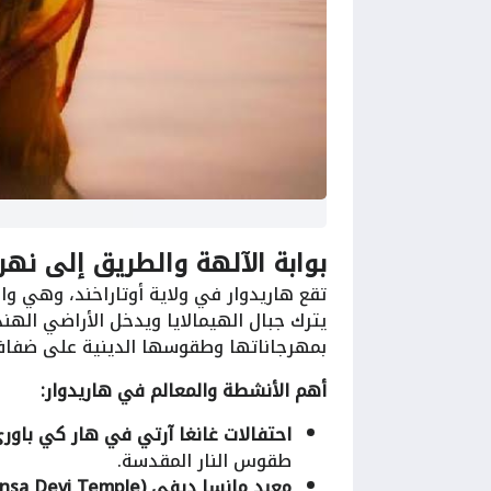
بوابة الآلهة والطريق إلى نهر
تقع هاريدوار في ولاية أوتاراخند، وهي و
يترك جبال الهيمالايا ويدخل الأراضي الهند
بمهرجاناتها وطقوسها الدينية على ضفاف 
أهم الأنشطة والمعالم في هاريدوار:
احتفالات غانغا آرتي في هار كي باوري (ar Ki Pauri
طقوس النار المقدسة.
معبد مانسا ديفي (Mansa Devi Temple):