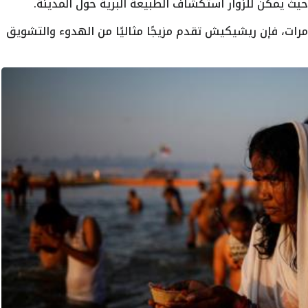
يث يمكن للزوار استكشاف الطبيعة البرية حول المدينة.
رات، فإن ريشيكيش تقدم مزيجًا مثاليًا من الهدوء والتشويق