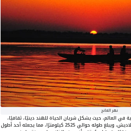
نهر الغانج
ة في العالم، حيث يشكل شريان الحياة للهند دينيًا، ثقافيًا،
وسياحيًا. يمتد النهر عبر شمال الهند وبنغلاديش، ويبلغ طوله حوالي 2525 كيلومترًا، مما يجعله أحد أطول