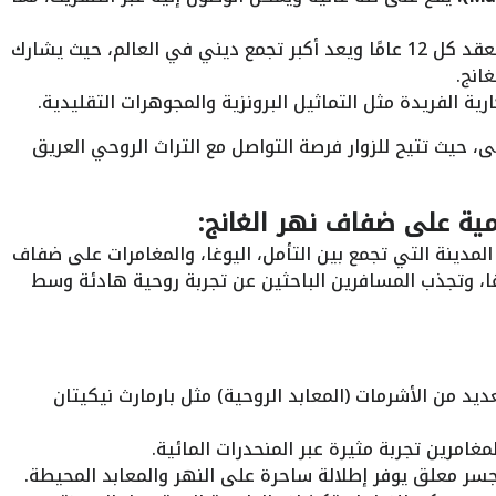
يُعقد كل 12 عامًا ويعد أكبر تجمع ديني في العالم، حيث يشارك
انج.
رية الفريدة مثل التماثيل البرونزية والمجوهرات التقليدية.
سى، حيث تتيح للزوار فرصة التواصل مع التراث الروحي العريق
ية على ضفاف نهر الغانج:
مدينة التي تجمع بين التأمل، اليوغا، والمغامرات على ضفاف
يوغا، وتجذب المسافرين الباحثين عن تجربة روحية هادئة وسط
ديد من الأشرمات (المعابد الروحية) مثل بارمارث نيكيتان
مغامرين تجربة مثيرة عبر المنحدرات المائية.
سر معلق يوفر إطلالة ساحرة على النهر والمعابد المحيطة.