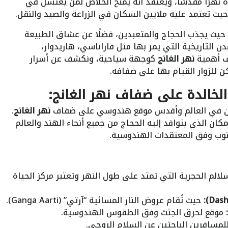
ه نهرًا مقدسًا، ويُعتقد أنه يمنح الخلاص لمن يغتسل في
ا، حيث تعتمد عليه ملايين السكان في الزراعة والصيد والنقل.
حيث يجذب الحجاج والمتعبدين، فضلًا عن عشاق الطبيعة
التاريخية التي يمر بها مثل فاراناسي، هاريدوار،
ف أهمية
نهر الغانج
كوجهة سياحية، ونكشف عن أسرار
 للزوار القيام بها على ضفافه.
الخالدة على ضفاف نهر الغانج:
كان في العالم وأقدس موقع هندوسي على ضفاف
نهر الغانج
.
ان الذي يتوافد إليه الحجاج من جميع أنحاء الهند والعالم
نوب وفق المعتقدات الهندوسية.
لالم الحجرية التي تمتد على طول النهر وتعتبر مركز الحياة
حيث تُقام عروض النار المسائية “آرتي” (Ganga Aarti).
موقع لحرق الجثث وفق الطقوس الهندوسية.
مسافرين الباحثين عن السلام الروحي.