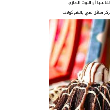
نيليا أو التوت الطازج.
كز سائل غني بالشوكولاتة.