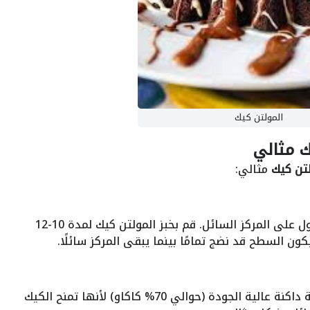
المولتن كيك
 مثالي
تن كيك
مثالي:
يعتبر الوقت هو العامل الأكثر أهمية للحصول على المركز السائل. قم بخبز المولتن كيك لمدة 10-12
ن السطح قد نضج تمامًا بينما يبقى المركز سائلًا.
للحصول على طعم غني، استخدم شوكولاتة داكنة عالية الجودة (حوالي 70% كاكاو) لأنها تمنح الكيك