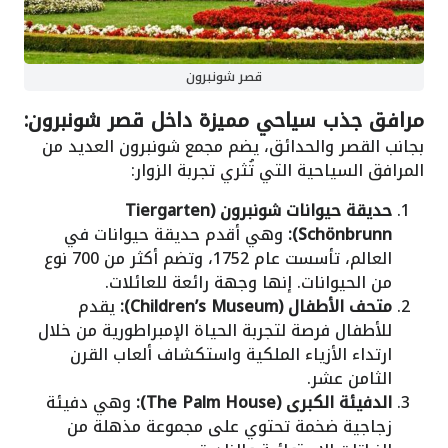
قصر شونبرون
مرافق جذب سياحي مميزة داخل قصر شونبرون:
بجانب القصر والحدائق، يضم مجمع شونبرون العديد من
المرافق السياحية التي تُثري تجربة الزوار:
حديقة حيوانات شونبرون (Tiergarten
Schönbrunn):
وهي أقدم حديقة حيوانات في
العالم، تأسست عام 1752، وتضم أكثر من 700 نوع
من الحيوانات. إنها وجهة رائعة للعائلات.
متحف الأطفال (Children’s Museum):
يقدم
للأطفال فرصة لتجربة الحياة الإمبراطورية من خلال
ارتداء الأزياء الملكية واستكشاف ألعاب القرن
الثامن عشر.
الدفيئة الكبرى (The Palm House):
وهي دفيئة
زجاجية ضخمة تحتوي على مجموعة مذهلة من