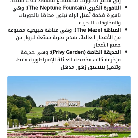
إلى سطح الجلوريت للاستمتاع بمشهد خلاب لفيينا.
النافورة الكبرى (The Neptune Fountain):
وهي
نافورة ضخمة تُمثل الإله نبتون محاطًا بالحوريات
والمخلوقات البحرية.
المتاهة (The Maze):
وهي متاهة طبيعية مصنوعة
من الأشجار العالية، تقدم تجربة ممتعة للزوار من
جميع الأعمار.
الحديقة الخاصة (Privy Garden):
وهي حديقة
مزخرفة كانت مخصصة للعائلة الإمبراطورية فقط،
وتتميز بتنسيق زهور مذهل.