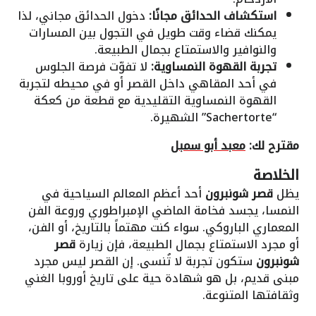
استكشاف الحدائق مجانًا:
دخول الحدائق مجاني، لذا
يمكنك قضاء وقت طويل في التجول بين المسارات
والنوافير والاستمتاع بجمال الطبيعة.
تجربة القهوة النمساوية:
لا تفوّت فرصة الجلوس
في أحد المقاهي داخل القصر أو في محيطه لتجربة
القهوة النمساوية التقليدية مع قطعة من كعكة
“Sachertorte” الشهيرة.
مقترح لك:
معبد أبو سمبل
الخلاصة
يظل
قصر شونبرون
أحد أعظم المعالم السياحية في
النمسا، يجسد فخامة الماضي الإمبراطوري وروعة الفن
المعماري الباروكي. سواء كنت مهتماً بالتاريخ، أو الفن،
أو مجرد الاستمتاع بجمال الطبيعة، فإن زيارة
قصر
شونبرون
ستكون تجربة لا تُنسى. إن القصر ليس مجرد
مبنى قديم، بل هو شهادة حية على تاريخ أوروبا الغني
وثقافتها المتنوعة.