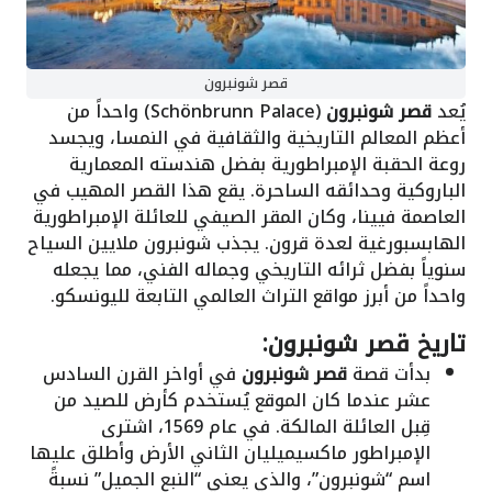
قصر شونبرون
يُعد
قصر شونبرون
(Schönbrunn Palace) واحداً من
أعظم المعالم التاريخية والثقافية في النمسا، ويجسد
روعة الحقبة الإمبراطورية بفضل هندسته المعمارية
الباروكية وحدائقه الساحرة. يقع هذا القصر المهيب في
العاصمة فيينا، وكان المقر الصيفي للعائلة الإمبراطورية
الهابسبورغية لعدة قرون. يجذب شونبرون ملايين السياح
سنوياً بفضل ثرائه التاريخي وجماله الفني، مما يجعله
واحداً من أبرز مواقع التراث العالمي التابعة لليونسكو.
تاريخ قصر شونبرون:
بدأت قصة
قصر شونبرون
في أواخر القرن السادس
عشر عندما كان الموقع يُستخدم كأرض للصيد من
قِبل العائلة المالكة. في عام 1569، اشترى
الإمبراطور ماكسيميليان الثاني الأرض وأطلق عليها
اسم “شونبرون”، والذي يعني “النبع الجميل” نسبةً