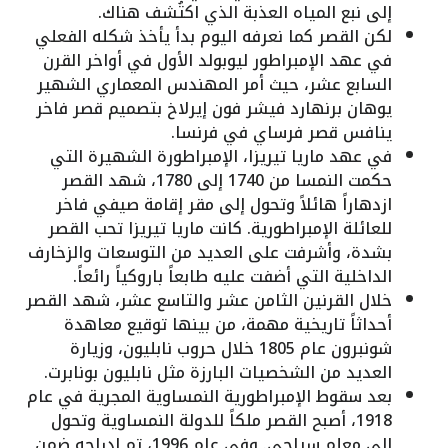
إلى نبع المياه العذبة الذي اكتُشف هناك.
لكن القصر كما نعرفه اليوم بدأ يأخذ شكله الفعلي
في عهد الإمبراطور ليوبولد الأول في أواخر القرن
السابع عشر، حيث أمر المهندس المعماري الشهير
يوهان برنهارد فيشر فون إيرلاخ بتصميم قصر فاخر
ينافس قصر فرساي في فرنسا.
في عهد ماريا تيريزا، الإمبراطورة الشهيرة التي
حكمت النمسا من 1740 إلى 1780، شهد القصر
ازدهاراً هائلاً وتحول إلى مقر إقامة صيفي فاخر
للعائلة الإمبراطورية. كانت ماريا تيريزا تحب القصر
بشدة، وأشرفت على العديد من التوسعات والزخارف
الداخلية التي أضفت عليه طابعاً باروكياً رائعاً.
خلال القرنين الثامن عشر والتاسع عشر، شهد القصر
أحداثاً تاريخية مهمة، من بينها توقيع معاهدة
شونبرون عام 1805 خلال حروب نابليون، وزيارة
العديد من الشخصيات البارزة مثل نابليون بونابرت.
بعد سقوط الإمبراطورية النمساوية المجرية في عام
1918، أصبح القصر ملكاً للدولة النمساوية وتحول
إلى معلم سياحي. وفي عام 1996، تم إدراجه ضمن