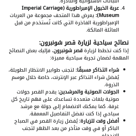
النباتات الاستوائية والنادرة.
عربة الخيول الإمبراطورية (Imperial Carriage
Museum):
يعرض هذا المتحف مجموعة من العربات
الإمبراطورية الفاخرة التي كانت تُستخدم من قبل
العائلة المالكة.
نصائح سياحية لزيارة قصر شونبرون:
إذا كنت تخطط لزيارة
قصر شونبرون
، فإليك بعض النصائح
المهمة لضمان تجربة سياحية مميزة:
شراء التذاكر مسبقًا:
لتجنب طوابير الانتظار الطويلة،
يُفضل شراء التذاكر عبر الإنترنت، خاصة خلال موسم
الذروة.
الجولات الصوتية والمرشدين:
يقدم القصر جولات
صوتية بلغات متعددة تساعدك على فهم تاريخ كل
غرفة. كما يمكنك الانضمام إلى جولة مع مرشد
سياحي إذا كنت تفضل التفاصيل المعمقة.
أفضل وقت للزيارة:
يُفضل زيارة القصر في الصباح
الباكر أو في وقت متأخر من بعد الظهر لتجنب
الازدحام.