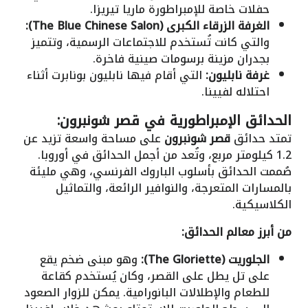
حفلات خاصة للإمبراطورة ماريا تيريزا.
الغرفة الزرقاء الكبرى (The Blue Chinese Salon):
والتي كانت تُستخدم للاجتماعات الرسمية، وتتميز
بجدران مزينة برسومات صينية فاخرة.
غرفة نابليون:
التي أقام فيها نابليون بونابرت أثناء
احتلاله لفيينا.
الحدائق الإمبراطورية في قصر شونبرون:
تمتد حدائق
قصر شونبرون
على مساحة واسعة تزيد عن
1.2 كيلومتر مربع، وتُعد من أجمل الحدائق في أوروبا.
صُممت الحدائق بأسلوب الباروك الفرنسي، وهي مليئة
بالمسارات المتعرجة، والنوافير الرائعة، والتماثيل
الكلاسيكية.
من أبرز معالم الحدائق:
الجلوريت (The Gloriette):
وهو مبنى ضخم يقع
على تل يطل على القصر، وكان يُستخدم كقاعة
للطعام والإطلالات البانورامية. يمكن للزوار الصعود