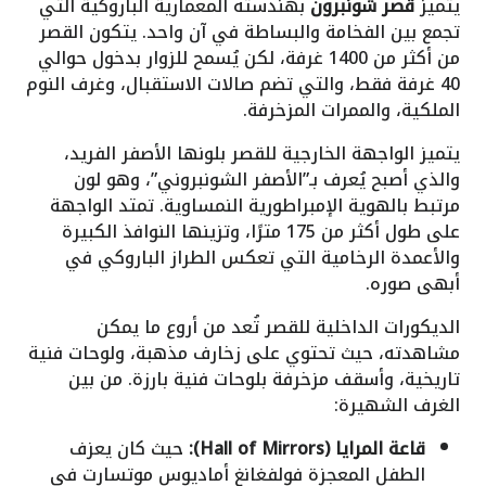
يتميز
قصر شونبرون
بهندسته المعمارية الباروكية التي
تجمع بين الفخامة والبساطة في آن واحد. يتكون القصر
من أكثر من 1400 غرفة، لكن يُسمح للزوار بدخول حوالي
40 غرفة فقط، والتي تضم صالات الاستقبال، وغرف النوم
الملكية، والممرات المزخرفة.
يتميز الواجهة الخارجية للقصر بلونها الأصفر الفريد،
والذي أصبح يُعرف بـ”الأصفر الشونبروني”، وهو لون
مرتبط بالهوية الإمبراطورية النمساوية. تمتد الواجهة
على طول أكثر من 175 مترًا، وتزينها النوافذ الكبيرة
والأعمدة الرخامية التي تعكس الطراز الباروكي في
أبهى صوره.
الديكورات الداخلية للقصر تُعد من أروع ما يمكن
مشاهدته، حيث تحتوي على زخارف مذهبة، ولوحات فنية
تاريخية، وأسقف مزخرفة بلوحات فنية بارزة. من بين
الغرف الشهيرة:
قاعة المرايا (Hall of Mirrors):
حيث كان يعزف
الطفل المعجزة فولفغانغ أماديوس موتسارت في