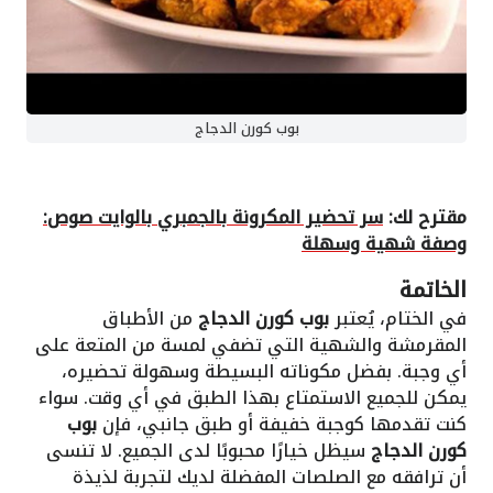
بوب كورن الدجاج
مقترح لك:
سر تحضير المكرونة بالجمبري بالوايت صوص:
وصفة شهية وسهلة
الخاتمة
في الختام، يُعتبر
بوب كورن الدجاج
من الأطباق
المقرمشة والشهية التي تضفي لمسة من المتعة على
أي وجبة. بفضل مكوناته البسيطة وسهولة تحضيره،
يمكن للجميع الاستمتاع بهذا الطبق في أي وقت. سواء
كنت تقدمها كوجبة خفيفة أو طبق جانبي، فإن
بوب
كورن الدجاج
سيظل خيارًا محبوبًا لدى الجميع. لا تنسى
أن ترافقه مع الصلصات المفضلة لديك لتجربة لذيذة