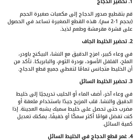
1. تحضير الدجاج
قم بتقطيع صدور الدجاج إلى مكعبات صغيرة الحجم
(بحجم 1-2 سم). هذه القطع الصغيرة تساعد في الحصول
على قشرة مقرمشة وطعم لذيذ.
2. تحضير الخليط الجاف
في وعاء كبير، امزج الدقيق مع النشا، البيكنج باودر،
الملح، الفلفل الأسود، بودرة الثوم، والبابريكا. تأكد من
أن الخليط متجانس تمامًا لتغطي جميع قطع الدجاج.
3. تحضير الخليط السائل
في وعاء آخر، أضف الماء أو الحليب تدريجيًا إلى خليط
الدقيق والنشا. قلب المزيج جيدًا باستخدام ملعقة أو
مضرب حتى تحصل على خليط سميك يشبه العجينة. إذا
كنت تفضل قوامًا أكثر سمكًا أو خفيفًا، يمكنك تعديل
كمية السائل.
4. غمر قطع الدجاج في الخليط السائل