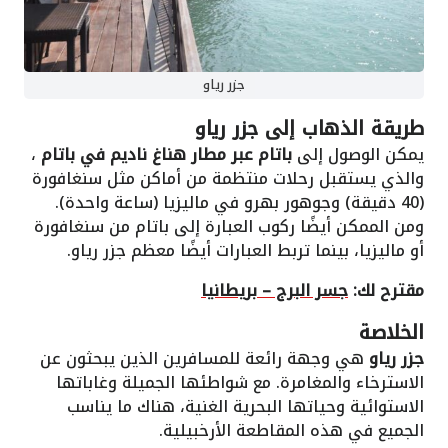
جزر رياو
طريقة الذهاب إلى
جزر رياو
يمكن الوصول إلى
باتام عبر مطار هناغ ناديم في باتام
،
والذي يستقبل رحلات منتظمة من أماكن مثل سنغافورة
(40 دقيقة) وجوهور بهرو في ماليزيا (ساعة واحدة).
ومن الممكن أيضًا ركوب العبارة إلى باتام من سنغافورة
أو ماليزيا، بينما تربط العبارات أيضًا معظم جزر رياو.
مقترح لك:
جسر البرج – بريطانيا
الخلاصة
جزر رياو
هي وجهة رائعة للمسافرين الذين يبحثون عن
الاسترخاء والمغامرة. مع شواطئها الجميلة وغاباتها
الاستوائية وحياتها البحرية الغنية، هناك ما يناسب
الجميع في هذه المقاطعة الأرخبيلية.