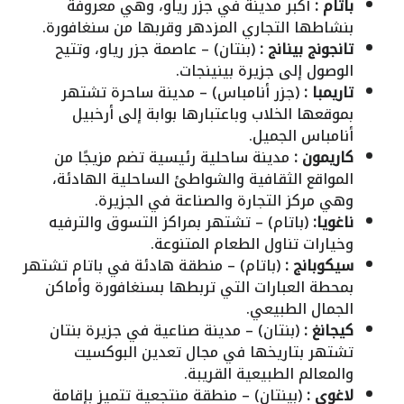
باتام
:
أكبر مدينة في جزر رياو، وهي معروفة
بنشاطها التجاري المزدهر وقربها من سنغافورة.
تانجونج بينانج :
(بنتان) – عاصمة جزر رياو، وتتيح
الوصول إلى جزيرة بينينجات.
تاريمبا
:
(جزر أنامباس) – مدينة ساحرة تشتهر
بموقعها الخلاب وباعتبارها بوابة إلى أرخبيل
أنامباس الجميل.
كاريمون
:
مدينة ساحلية رئيسية تضم مزيجًا من
المواقع الثقافية والشواطئ الساحلية الهادئة،
وهي مركز التجارة والصناعة في الجزيرة.
ناغويا:
(باتام) – تشتهر بمراكز التسوق والترفيه
وخيارات تناول الطعام المتنوعة.
سيكوبانج
:
(باتام) – منطقة هادئة في باتام تشتهر
بمحطة العبارات التي تربطها بسنغافورة وأماكن
الجمال الطبيعي.
كيجانغ
:
(بنتان) – مدينة صناعية في جزيرة بنتان
تشتهر بتاريخها في مجال تعدين البوكسيت
والمعالم الطبيعية القريبة.
لاغوي :
(بينتان) – منطقة منتجعية تتميز بإقامة