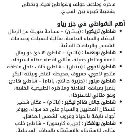
فاخرة وملاعب جولف وشواطئ نقية، وتحظى
بشعبية كبيرة بين السياح.
أهم الشواطي في
جزر رياو
شاطئ تريكورا
:
(بينتان) – مساحة طويلة من الرمال
البيضاء والمياه الصافية، مثالية للسباحة وحمامات
الشمس والرياضات المائية.
شاطئ نونغسا
:
(باتام) – شاطئ هادئ ذو رمال
ناعمة ومناظر جميلة، مثالي لقضاء عطلة استرخاء.
شاطئ لاجوي
:
(بينتان) – شاطئ خلاب داخل منطقة
منتجع لاجوي، معروف بمحيطه الفاخر وبيئته البكر.
شاطئ ميلور
:
(جزيرة جالانج، باتام) – شاطئ هادئ
يتميز بمياهه الهادئة ومناظره الطبيعية الخلابة،
وهو مثالي للاسترخاء.
شاطئ جالان هانج ليكير
:
(باتام) – مكان شهير
للسكان المحليين والسياح على حد سواء، ويوفر
أجواء نابضة بالحياة وغروب الشمس المذهل.
شاطئ بونغكار
:
(جزيرة كاريمون) – شاطئ خلاب
مثالي للاسترخاء والاستمتاع بالمناظر الساحلية.