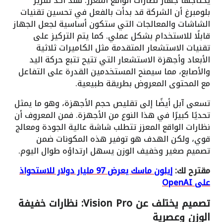
يحتاجها جهاز نظارات الواقع المعزز. فقد أكد تقرير
بلومبرغ أن الشركة قد بدأت بالفعل في تحسين تقنيات
الشاشات والمعالجات التي ستكون أساسية لجعل الجهاز
قابلًا للاستخدام بشكل عملي. كما يتم التركيز على
تقنيات الاستشعار المتقدمة مثل الكاميرات ثلاثية
الأبعاد وأجهزة الاستشعار التي تتيح تتبع حركة اليد
والأصابع، مما سيمنح المستخدمين القدرة على التفاعل
مع المحتوى المعروض بطريقة طبيعية.
تسعى آبل أيضًا إلى تقليص حجم الأجهزة، وهو ما يمثل
تحديًا كبيرًا في هذا النوع من الأجهزة. فمن المعروف أن
نظارات الواقع المعزز تتطلب شاشة عالية الجودة ومعالج
قوي، ولكن الهدف هو توفير هذه المكونات ضمن
تصميم صغير وخفيف الوزن يسهل ارتداؤه طوال اليوم.
مقترح لك:
إيلون ماسك يعرض 97 مليار دولار للاستحواذ
على OpenAI
تصميم يختلف عن Vision Pro: نظارات خفيفة
الوزن وعصرية