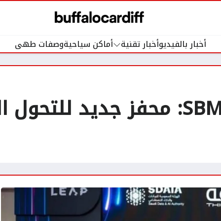
أخبار بالفيديو
أخبار تقنية
أماكن سياحية
وصفات طهى
شراكة بين IFS و SBM: محفز جديد ل