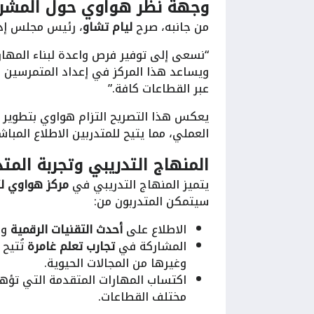
وجهة نظر هواوي حول المشر
من جانبه، صرح
ليام تشاو
، رئيس مجلس إدار
“نسعى إلى توفير فرص واعدة لبناء المهارا
ويساعد هذا المركز في إعداد المتمرسين 
عبر القطاعات كافة.”
يعكس هذا التصريح التزام هواوي بتطوير بي
العملي، مما يتيح للمتدربين الاطلاع المبا
المنهاج التدريبي وتجربة المتد
يتميز المنهاج التدريبي في
مركز هواوي لت
سيتمكن المتدربون من:
الاطلاع على
أحدث التقنيات الرقمية
وا
المشاركة في
تجارب تعلم غامرة
تُتيح 
وغيرها من المجالات الحيوية.
اكتساب المهارات المتقدمة التي تؤهل
مختلف القطاعات.