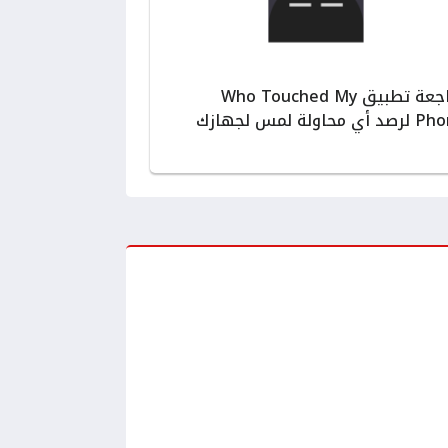
مراجعة تطبيق Who Touched My
ي محاولة لمس لجهازك