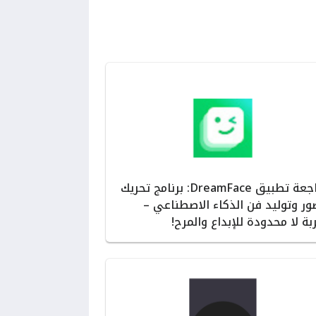
مراجعة تطبيق DreamFace: برنامج تحريك
ور وتوليد فن الذكاء الاصطناعي –
بة لا محدودة للإبداع والمرح!