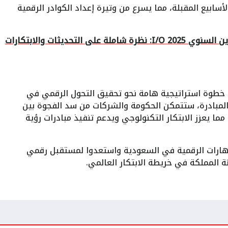
لأسابيع المقبلة، مما يسرع من وتيرة إعداد الكوادر الرقمية
جوجل تعلن موعد مؤتمر المطورين السنوي I/O 2025: نظرة شاملة على التحديثات والابتكارات
خطوة استراتيجية هامة نحو تحقيق التحول الرقمي في
المبادرة، ستتمكن الحكومة والشركات من سد الفجوة بين
ما يعزز الابتكار التكنولوجي ويدعم تنفيذ مبادرات رؤية
مهارات الرقمية في السعودية واستعدوا لمستقبل رقمي
ة المملكة في خريطة الابتكار العالمي.