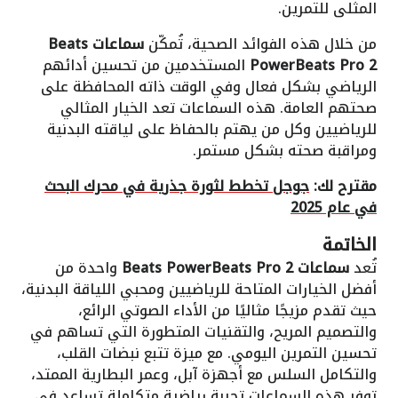
المثلى للتمرين.
من خلال هذه الفوائد الصحية، تُمكّن
سماعات Beats
PowerBeats Pro 2
المستخدمين من تحسين أدائهم
الرياضي بشكل فعال وفي الوقت ذاته المحافظة على
صحتهم العامة. هذه السماعات تعد الخيار المثالي
للرياضيين وكل من يهتم بالحفاظ على لياقته البدنية
ومراقبة صحته بشكل مستمر.
مقترح لك:
جوجل تخطط لثورة جذرية في محرك البحث
في عام 2025
الخاتمة
تُعد
سماعات Beats PowerBeats Pro 2
واحدة من
أفضل الخيارات المتاحة للرياضيين ومحبي اللياقة البدنية،
حيث تقدم مزيجًا مثاليًا من الأداء الصوتي الرائع،
والتصميم المريح، والتقنيات المتطورة التي تساهم في
تحسين التمرين اليومي. مع ميزة تتبع نبضات القلب،
والتكامل السلس مع أجهزة آبل، وعمر البطارية الممتد،
توفر هذه السماعات تجربة رياضية متكاملة تساعد في