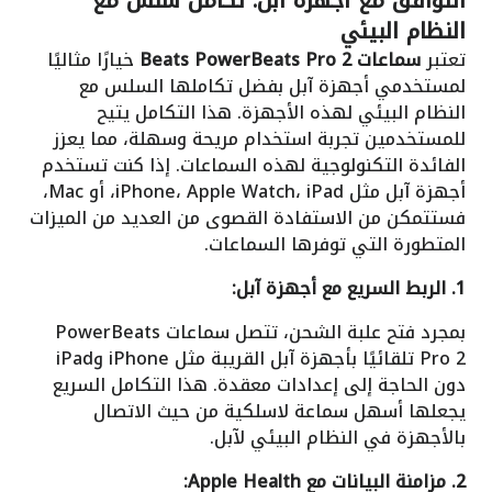
التوافق مع أجهزة آبل: تكامل سلس مع
النظام البيئي
تعتبر
سماعات Beats PowerBeats Pro 2
خيارًا مثاليًا
لمستخدمي أجهزة آبل بفضل تكاملها السلس مع
النظام البيئي لهذه الأجهزة. هذا التكامل يتيح
للمستخدمين تجربة استخدام مريحة وسهلة، مما يعزز
الفائدة التكنولوجية لهذه السماعات. إذا كنت تستخدم
أجهزة آبل مثل iPhone، Apple Watch، iPad، أو Mac،
فستتمكن من الاستفادة القصوى من العديد من الميزات
المتطورة التي توفرها السماعات.
1. الربط السريع مع أجهزة آبل:
بمجرد فتح علبة الشحن، تتصل سماعات PowerBeats
Pro 2 تلقائيًا بأجهزة آبل القريبة مثل iPhone وiPad
دون الحاجة إلى إعدادات معقدة. هذا التكامل السريع
يجعلها أسهل سماعة لاسلكية من حيث الاتصال
بالأجهزة في النظام البيئي لآبل.
2. مزامنة البيانات مع Apple Health: