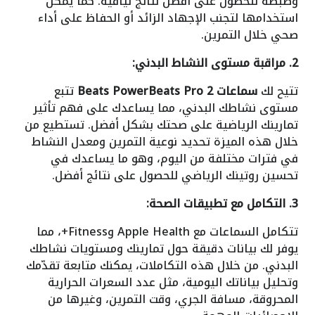
وضبطه للحصول على أفضل نتائج لياقية. كما يمكن
استخدامها لتجنب الإجهاد الزائد أو الحفاظ على أداء
صحي خلال التمرين.
2. مراقبة مستوى النشاط البدني:
تتيح لك
سماعات Beats PowerBeats Pro 2
تتبع
مستوى نشاطك البدني، مما يساعدك على فهم تأثير
تمارينك الرياضية على صحتك بشكل أفضل. تستطيع من
خلال هذه الميزة تحديد نوعية التمرين ومعدل النشاط
في فترات مختلفة من اليوم، وهو ما يساعدك في
تحسين روتينك الرياضي للحصول على نتائج أفضل.
3. التكامل مع تطبيقات الصحة:
تتكامل السماعات مع Apple Health وFitness+، مما
يوفر لك بيانات دقيقة حول تمارينك ومستويات نشاطك
البدني. من خلال هذه التكاملات، يمكنك متابعة تقدّمك
وتحليل بياناتك اليومية، مثل عدد السعرات الحرارية
المحروقة، مسافة الجري، وقت التمرين، وغيرها من