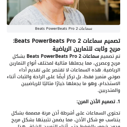
سماعات Beats PowerBeats Pro 2
تصميم سماعات Beats PowerBeats Pro 2:
مريح وثابت للتمارين الرياضية
تم تصميم
سماعات Beats PowerBeats Pro 2
بشكل
مريح وعصري، مما يجعلها مثالية لمختلف أنواع التمارين
الرياضية. هذه السماعات لا تقتصر على تقديم أداء
صوتي متميز فقط، بل تركز أيضًا على الراحة والثبات أثناء
الاستخدام، وهو ما يجعلها خيارًا مثاليًا للرياضيين
والمتدربين.
1. تصميم الأذن المرن:
تحتوي السماعات على أشرطة أذن مرنة مصممة بشكل
يتناسب مع شكل الأذن، مما يضمن تثبيتها بشكل مريح
ودون شعور بالضغط حتى أثناء التمرين الشاق. هذا