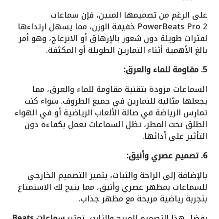
على الرغم من تصميمها المتين، فإن سماعات
PowerBeats Pro 2 خفيفة الوزن، مما يسهل ارتداءها
لفترات طويلة دون شعور بالإرهاق أو الانزعاج، وهو أمر
بالغ الأهمية أثناء التمارين الطويلة أو المكثفة.
5. مقاومة للماء والعرق:
السماعات مزودة بتقنية مقاومة للماء والعرق، مما
يجعلها مثالية للتمارين في جميع الظروف. سواء كنت
تمارس الرياضة في صالة الألعاب الرياضية أو في الهواء
الطلق تحت المطر، تظل السماعات تعمل بكفاءة دون
التأثير على أدائها.
6. تصميم عصري وأنيق:
بالإضافة إلى الراحة والثبات، يتميز التصميم الخارجي
للسماعات بمظهر عصري وأنيق، مما يتيح لك الاستمتاع
بتجربة رياضية مريحة مع مظهر جذاب.
بفضل هذا التصميم المريح والثابت، تعتبر
سماعات Beats