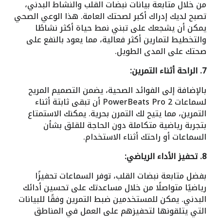
من خلال متابعة بيانات نبضات القلب والنشاط البدني،
تصبح لديك إدراك أكبر لصحتك العامة. هذا الوعي الصحي
يمكن أن يشجعك على تبني نمط حياة أكثر نشاطًا
والتخطيط لتمارين أكثر فعالية، مما يعود بالنفع على
صحتك على المدى الطويل.
7. الراحة أثناء التمرين:
بالإضافة إلى الفوائد الصحية، يضمن التصميم المريح
لسماعات PowerBeats Pro 2 أن تبقى ثابتة أثناء
التمرين، مما يتيح لك التمرن بحرية. يمكنك الاستمتاع
بتجربة رياضية متكاملة دون الحاجة للقلق بشأن
السماعات أو راحتك أثناء الاستخدام.
8. تحفيز الأداء الرياضي:
بفضل متابعة نبضات القلب، توفر السماعات تحفيزًا
رياضيًا متواصلًا من خلال مساعدتك على تحسين أدائك
البدني. يمكن للمستخدمين ضبط التمرين وفقًا للبيانات
التي يتلقونها لتحفيزهم على العمل في المناطق