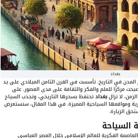
بغداد
المدن في التاريخ. تأسست في القرن الثامن الميلادي على يد
صبحت مركزًا للعلم والفكر والثقافة على مدى العصور. على
لزمن، لا تزال
بغداد
تحتفظ بسحرها التاريخي، وتجذب السياح
أثرية ومواقعها السياحية المميزة. في هذا المقال، سنستعرض
حق الزيارة.
ة السياحة
لعاصمة الفكرية للعالم الإسلامي خلال العصر العباسي.