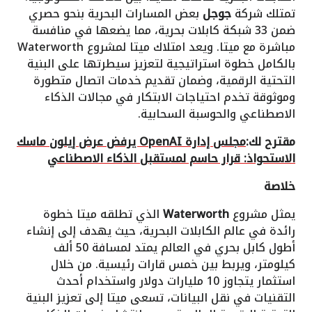
تمتلك شركة
جوجل
بعض المسارات البحرية بنحو حصري
ضمن 33 شبكة كابلات بحرية، مما يضعها في منافسة
مباشرة مع ميتا. ويعد امتلاك ميتا لمشروع Waterworth
بالكامل خطوة استراتيجية لتعزيز سيطرتها على البنية
التحتية الرقمية، وضمان تقديم خدمات اتصال متطورة
وموثوقة تخدم احتياجات الابتكار في مجالات الذكاء
الاصطناعي والحوسبة السحابية.
مقترح لك:
مجلس إدارة OpenAI يرفض عرض إيلون ماسك
الاستحواذ: قرار حاسم لمستقبل الذكاء الاصطناعي
خلاصة
يمثل مشروع
Waterworth
الذي تطلقه ميتا خطوة
رائدة في عالم الكابلات البحرية، حيث يهدف إلى إنشاء
أطول كابل بحري في العالم يمتد لمسافة 50 ألف
كيلومتر، ويربط بين خمس قارات رئيسية. من خلال
استثمار يتجاوز 10 مليارات دولار واستخدام أحدث
التقنيات في نقل البيانات، تسعى ميتا إلى تعزيز البنية