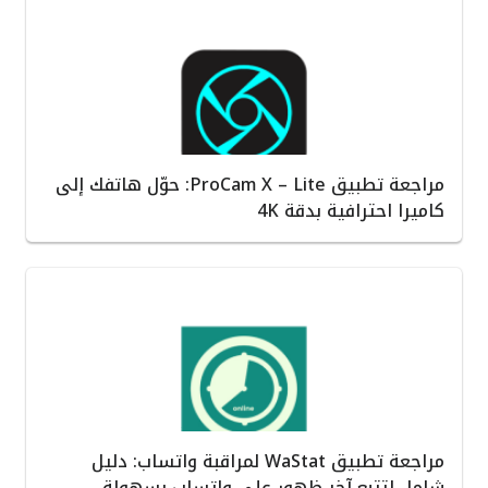
مراجعة تطبيق ProCam X – Lite: حوّل هاتفك إلى
كاميرا احترافية بدقة 4K
مراجعة تطبيق WaStat لمراقبة واتساب: دليل
شامل لتتبع آخر ظهور على واتساب بسهولة