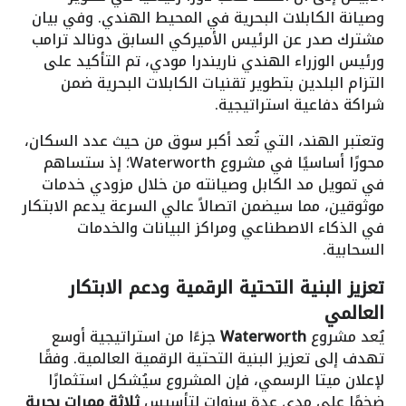
وصيانة الكابلات البحرية في المحيط الهندي. وفي بيان
مشترك صدر عن الرئيس الأميركي السابق دونالد ترامب
ورئيس الوزراء الهندي ناريندرا مودي، تم التأكيد على
التزام البلدين بتطوير تقنيات الكابلات البحرية ضمن
شراكة دفاعية استراتيجية.
وتعتبر الهند، التي تُعد أكبر سوق من حيث عدد السكان،
محورًا أساسيًا في مشروع Waterworth؛ إذ ستساهم
في تمويل مد الكابل وصيانته من خلال مزودي خدمات
موثوقين، مما سيضمن اتصالاً عالي السرعة يدعم الابتكار
في الذكاء الاصطناعي ومراكز البيانات والخدمات
السحابية.
تعزيز البنية التحتية الرقمية ودعم الابتكار
العالمي
يُعد مشروع
Waterworth
جزءًا من استراتيجية أوسع
تهدف إلى تعزيز البنية التحتية الرقمية العالمية. وفقًا
لإعلان ميتا الرسمي، فإن المشروع سيُشكل استثمارًا
ضخمًا على مدى عدة سنوات لتأسيس
ثلاثة ممرات بحرية