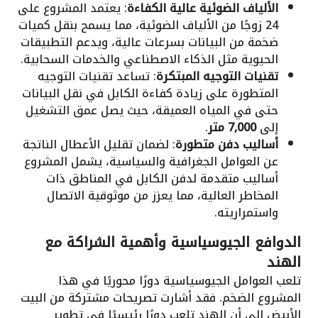
الألياف الضوئية عالية الكفاءة
: يعتمد المشروع على
24 زوجًا من الألياف الضوئية، مما يسمح بنقل كميات
ضخمة من البيانات بسرعات عالية، ويدعم التطبيقات
الحيوية مثل الذكاء الاصطناعي والخدمات السحابية.
تقنيات التوجيه المبتكرة
: تساعد تقنيات التوجيه
المتطورة على زيادة كفاءة الكابل في نقل البيانات
حتى في المياه العميقة، حيث يصل عمق التشغيل
إلى
7,000 متر
.
أساليب دفن متطورة
: لضمان تقليل الأعطال الناتجة
عن العوامل الجغرافية والسياسية، يشمل المشروع
أساليب متقدمة لدفن الكابل في المناطق ذات
المخاطر العالية، مما يعزز من موثوقية الاتصال
واستمراريته.
الدوافع الجيوسياسية وأهمية الشراكة مع
الهند
تلعب العوامل الجيوسياسية دورًا محوريًا في هذا
المشروع الضخم. فقد أشارت تصريحات مشتركة من البيت
الأبيض إلى أن الهند تلعب دورًا رئيسيًا في تطوير