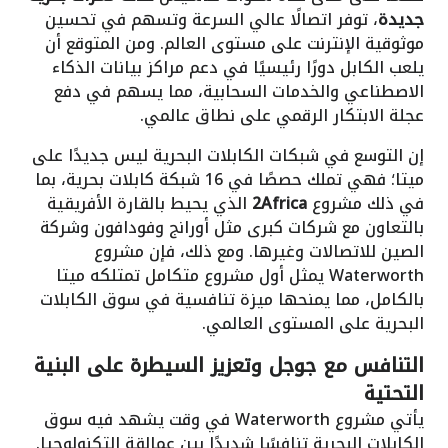
جديدة
، توفر اتصالًا عالي السرعة وتسهم في تحسين
موثوقية الإنترنت على مستوى العالم. ومن المتوقع أن
يلعب الكابل دورًا رئيسيًا في دعم مراكز بيانات الذكاء
الاصطناعي والخدمات السحابية، مما يسهم في دفع
عجلة الابتكار الرقمي على نطاق عالمي.
إن التوسع في شبكات الكابلات البحرية ليس جديدًا على
ميتا؛ فهي تملك حصصًا في 16 شبكة كابلات بحرية، بما
في ذلك مشروع
2Africa
الذي يحيط بالقارة الأفريقية
بالتعاون مع شركات كبرى مثل أورانج وفودافون وشركة
الصين للاتصالات وغيرها. ومع ذلك، فإن مشروع
Waterworth يمثل أول مشروع متكامل تمتلكه ميتا
بالكامل، مما يمنحها ميزة تنافسية في سوق الكابلات
البحرية على المستوى العالمي.
التنافس مع جوجل وتعزيز السيطرة على البنية
التحتية
يأتي مشروع Waterworth في وقت يشهد فيه سوق
الكابلات البحرية تنافسًا شديدًا بين عمالقة التكنولوجيا.