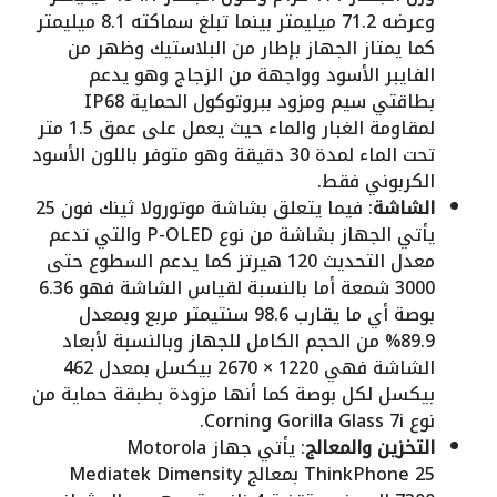
وعرضه 71.2 ميليمتر بينما تبلغ سماكته 8.1 ميليمتر
كما يمتاز الجهاز بإطار من البلاستيك وظهر من
الفايبر الأسود وواجهة من الزجاج وهو يدعم
بطاقتي سيم ومزود ببروتوكول الحماية IP68
لمقاومة الغبار والماء حيث يعمل على عمق 1.5 متر
تحت الماء لمدة 30 دقيقة وهو متوفر باللون الأسود
الكربوني فقط.
الشاشة
: فيما يتعلق بشاشة موتورولا ثينك فون 25
يأتي الجهاز بشاشة من نوع P-OLED والتي تدعم
معدل التحديث 120 هيرتز كما يدعم السطوع حتى
3000 شمعة أما بالنسبة لقياس الشاشة فهو 6.36
بوصة أي ما يقارب 98.6 سنتيمتر مربع وبمعدل
89.9% من الحجم الكامل للجهاز وبالنسبة لأبعاد
الشاشة فهي 1220 × 2670 بيكسل بمعدل 462
بيكسل لكل بوصة كما أنها مزودة بطبقة حماية من
نوع Corning Gorilla Glass 7i.
التخزين والمعالج
: يأتي جهاز Motorola
ThinkPhone 25 بمعالج Mediatek Dimensity