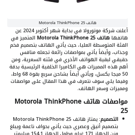
هاتف Motorola ThinkPhone 25
أعلنت شركة موتورولا في بداية شهر أكتوبر 2024 عن
هاتفها
هاتف Motorola ThinkPhone 25
المتميز في
الفئة المتوسطة العليا، حيث يأتي الهاتف بتصميم فخم
وجذاب، وأيضاً يأتي بمواصفات رائعة تجعله منافس
حقيقي لبقية الهواتف الأخري في فئته السعرية، ومن
أهم هذه المميزات هي الكاميرا الخلفية الرئيسية بدقة
50 ميجا بكسل، ويأتي أيضاً بشاحن سريع بقوة 68 واط،
وفيما يلي سوف نتعرف في هذا المقال على مواصفات
ومميزات وسعر الهاتف.
مواصفات هاتف Motorola ThinkPhone
25
التصميم
: يمتاز هاتف Motorola ThinkPhone 25
بتصميم أنيق وعصري حيث يأتي بحواف ناعمة ويبلغ
وزن الجهاز 171 غرام وطول الجهاز 154.1 ميليمتر