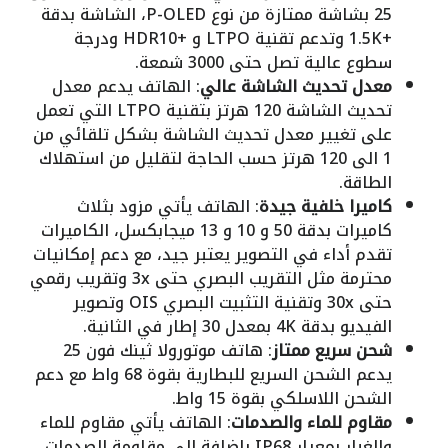
25 بشاشة ممتازة من نوع P-OLED، الشاشة بدقة
+1.5K وتدعم تقنية LTPO و +HDR10 ودرجة
سطوع عالية تصل حتى 3000 شمعة.
معدل تحديث الشاشة عالي
: الهاتف يدعم معدل
تحديث الشاشة 120 هرتز بتقنية LTPO التي تعمل
على تغيير معدل تحديث الشاشة بشكل تلقائي من
1 الى 120 هرتز حسب الحاجة لتقليل من استهلاك
الطاقة.
كاميرا خلفية جيدة
: الهاتف يأتي مزود بثلاث
كاميرات بدقة 50 و 10 و 13 ميجابكسل، الكاميرات
تقدم أداء في التصوير يعتبر جيد، مع دعم إمكانيات
محترمة مثل التقريب البصري حتى 3x وتقريب رقمي
حتى 30x وتقنية التثبيت البصري OIS وتصوير
الفيديو بدقة 4K بمعدل 30 إطار في الثانية.
شحن سريع ممتاز
: هاتف موتورولا ثينك فون 25
يدعم الشحن السريع للبطارية بقوة 68 واط مع دعم
الشحن اللاسلكي بقوة 15 واط.
مقاوم للماء والصدمات
: الهاتف يأتي مقاوم للماء
والغبار بمعيار IP68 بإضافة الى مقاومة الصدمات