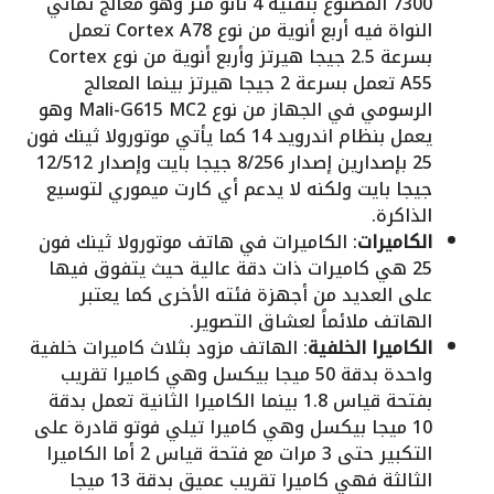
7300 المصنوع بتقنية 4 نانو متر وهو معالج ثماني
النواة فيه أربع أنوية من نوع Cortex A78 تعمل
بسرعة 2.5 جيجا هيرتز وأربع أنوية من نوع Cortex
A55 تعمل بسرعة 2 جيجا هيرتز بينما المعالج
الرسومي في الجهاز من نوع Mali-G615 MC2 وهو
يعمل بنظام اندرويد 14 كما يأتي موتورولا ثينك فون
25 بإصدارين إصدار 8/256 جيجا بايت وإصدار 12/512
جيجا بايت ولكنه لا يدعم أي كارت ميموري لتوسيع
الذاكرة.
الكاميرات
: الكاميرات في هاتف موتورولا ثينك فون
25 هي كاميرات ذات دقة عالية حيث يتفوق فيها
على العديد من أجهزة فئته الأخرى كما يعتبر
الهاتف ملائماً لعشاق التصوير.
الكاميرا الخلفية
: الهاتف مزود بثلاث كاميرات خلفية
واحدة بدقة 50 ميجا بيكسل وهي كاميرا تقريب
بفتحة قياس 1.8 بينما الكاميرا الثانية تعمل بدقة
10 ميجا بيكسل وهي كاميرا تيلي فوتو قادرة على
التكبير حتى 3 مرات مع فتحة قياس 2 أما الكاميرا
الثالثة فهي كاميرا تقريب عميق بدقة 13 ميجا