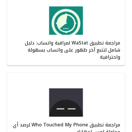
مراجعة تطبيق WaStat لمراقبة واتساب: دليل
شامل لتتبع آخر ظهور على واتساب بسهولة
واحترافية
مراجعة تطبيق Who Touched My Phone لرصد أي
محاولة لمس لجهازك