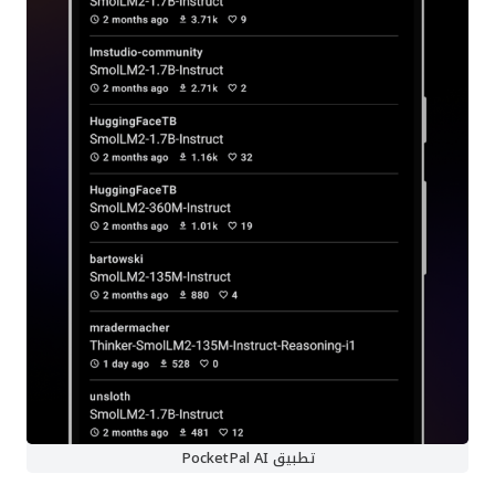
تطبيق PocketPal AI