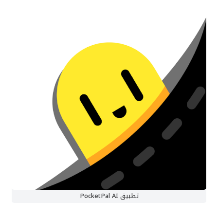
تطبيق PocketPal AI