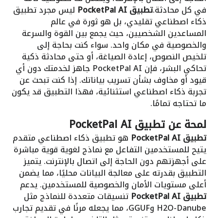
في كل محادثة.
تطبيق PocketPal AI
ليس مجرد تطبيق
ذكاء اصطناعي تقليدي، بل هو ثورة في عالم
المساعدين الشخصيين، حيث يجمع بين القوة والسرعة
والخصوصية في مكان واحد. سواء كنت بحاجة إلى
تلخيص النصوص، إعادة الصياغة، أو حتى محادثة ذكية
تحاكي البشر، فإن PocketPal AI جاهز لخدمتك دون أي
قيود أو مخاوف بشأن تسريب بياناتك. إذا كنت تبحث عن
تجربة ذكاء اصطناعي استثنائية، فهذا التطبيق قد يكون
ما تحتاجه تمامًا.
لمحة عن
تطبيق PocketPal AI
تطبيق PocketPal AI
هو تطبيق ذكاء اصطناعي متقدم
يتيح للمستخدمين التفاعل مع نماذج لغوية قوية مباشرة
على أجهزتهم دون الحاجة إلى اتصال بالإنترنت. يتميز
التطبيق بقدرته على معالجة البيانات محليًا، مما يضمن
أعلى مستويات الأمان والخصوصية للمستخدمين. يدعم
تطبيق PocketPal AI
تنسيقات متعددة للنماذج مثل
H2O-Danube وGGUF، مما يجعله مرنًا في تقديم تجارب