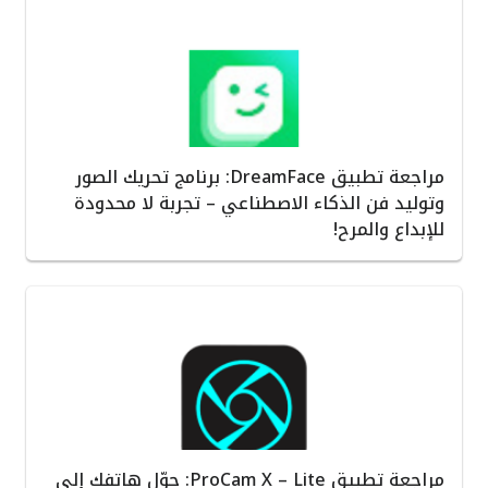
مراجعة تطبيق DreamFace: برنامج تحريك الصور
وتوليد فن الذكاء الاصطناعي – تجربة لا محدودة
للإبداع والمرح!
مراجعة تطبيق ProCam X – Lite: حوّل هاتفك إلى