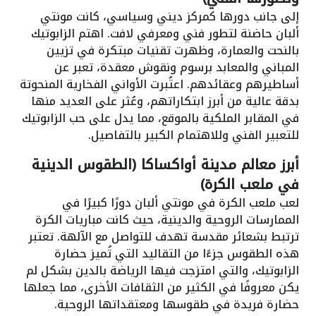
إلى جانب دورها كمركز ديني وسياسي، كانت مونتي
ألبان حاضنة لتطور فني ومعرفي لافت. اهتم الزابوتيك
بالنحت والعمارة، وظهرت تقنيات مبتكرة في تزيين
المباني والمعابد برسوم ونقوش معقدة، تعبر عن
أساطيرهم وعقائدهم. اعتُبرت الأواني الفخارية المنحوتة
بدقة عالية من أبرز ابتكاراتهم، وعُثر على العديد منها
في المقابر الملكية بالموقع، مما يدل على حب الزابوتيك
للتعبير الفني وللاهتمام الكبير بالتفاصيل.
أبرز معالم مدينة أواكساكا (الطقوس الدينية
في ملعب الكرة)
لعب ملعب الكرة في مونتي ألبان دورًا كبيرًا في
الممارسات الروحية والدينية، حيث كانت مباريات الكرة
ترتبط بشعائر مقدسة تهدف للتواصل مع الآلهة. تعتبر
هذه الطقوس جزءًا من التقاليد التي تُميز حضارة
الزابوتيك، والتي امتزجت فيها الرياضة بالدين بشكل لم
يكن معروفًا في الكثير من الثقافات الأخرى، مما جعلها
حضارة فريدة في طقوسها ومعتقداتها الروحية.