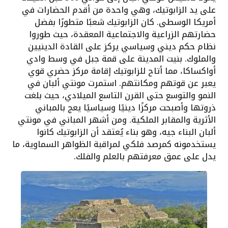
على يد الزابوتيك، وهي واحدة من أقدم الحضارات في
أمريكا الوسطى. كان الزابوتيك شعبًا متطورًا بفضل
حضارتهم الزراعية والاجتماعية المعقدة، حيث طوروا
نظام حكم ديني وسياسي يركز على القادة الدينيين
والملوك. بنيت المدينة على قمة جبل في وسط وادي
أواكساكا، مما أتاح للزابوتيك إقامة مركز حضري قوي
يعبر عن قوتهم ومكانتهم. استمرت مونتي ألبان في
النمو والتوسع حتى القرن التاسع الميلادي، حيث بلغت
ذروتها وأصبحت مركزًا دينيًا وسياسيًا يعج بالمباني
الأثرية والمقابر الملكية. ومن أشهر المباني في مونتي
ألبان البناء جيه، وهو بناء يُعتقد أن الزابوتيك كانوا
يستخدمونه كمرصد فلكي لمراقبة الظواهر السماوية، ما
يدل على عمق معرفتهم بالعلم والفلك.