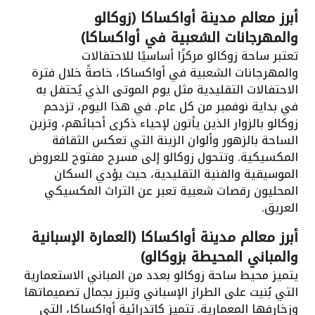
أبرز معالم مدينة أواكساكا (زوكالو
والمهرجانات الشعبية في أواكساكا)
تعتبر ساحة زوكالو مركزًا أساسيًا للاحتفالات
والمهرجانات الشعبية في أواكساكا، خاصةً خلال فترة
الاحتفالات التقليدية مثل يوم الموتى الذي يُحتفل به
في بداية نوفمبر من كل عام. في هذا اليوم، تزدحم
زوكالو بالزوار الذين يأتون لإحياء ذكرى أحبائهم، وتزين
الساحة بالزهور وألوان الزينة التي تعكس الثقافة
المكسيكية. وتتحول زوكالو إلى مسرح مفتوح للعروض
الموسيقية والفنية التقليدية، حيث يؤدي السكان
المحليون رقصات شعبية تعبر عن التراث المكسيكي
العريق.
أبرز معالم مدينة أواكساكا (العمارة الإسبانية
والمباني المحيطة بزوكالو)
يتميز محيط ساحة زوكالو بعدد من المباني الاستعمارية
التي بُنيت على الطراز الإسباني وتبرز بجمال تصميماتها
وزخارفها المعمارية. تتميز كاتدرائية أواكساكا، التي