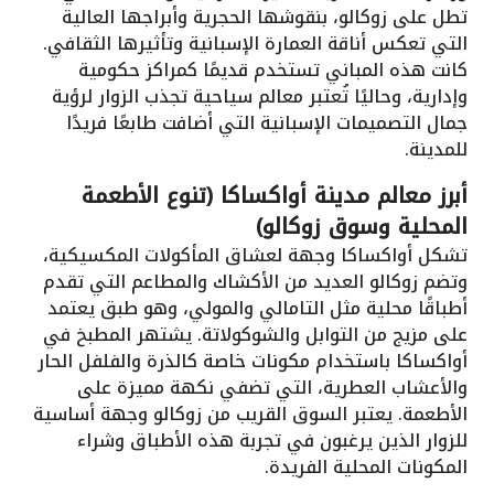
تطل على زوكالو، بنقوشها الحجرية وأبراجها العالية
التي تعكس أناقة العمارة الإسبانية وتأثيرها الثقافي.
كانت هذه المباني تستخدم قديمًا كمراكز حكومية
وإدارية، وحاليًا تُعتبر معالم سياحية تجذب الزوار لرؤية
جمال التصميمات الإسبانية التي أضافت طابعًا فريدًا
للمدينة.
أبرز معالم مدينة أواكساكا (تنوع الأطعمة
المحلية وسوق زوكالو)
تشكل أواكساكا وجهة لعشاق المأكولات المكسيكية،
وتضم زوكالو العديد من الأكشاك والمطاعم التي تقدم
أطباقًا محلية مثل التامالي والمولي، وهو طبق يعتمد
على مزيج من التوابل والشوكولاتة. يشتهر المطبخ في
أواكساكا باستخدام مكونات خاصة كالذرة والفلفل الحار
والأعشاب العطرية، التي تضفي نكهة مميزة على
الأطعمة. يعتبر السوق القريب من زوكالو وجهة أساسية
للزوار الذين يرغبون في تجربة هذه الأطباق وشراء
المكونات المحلية الفريدة.