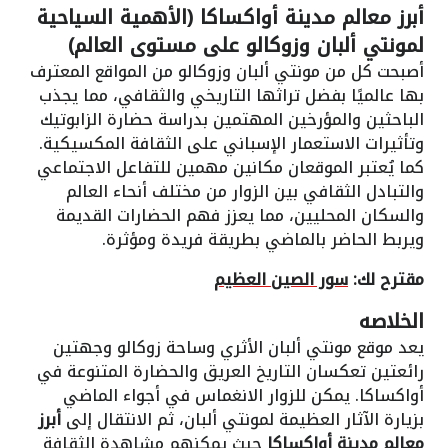
أبرز معالم مدينة أواكساكا (الأهمية السياحية
لمونتي ألبان وزوكالو على مستوى العالم)
أصبحت كل من مونتي ألبان وزوكالو من المواقع المعترف
بها عالميًا بفضل تراثها التاريخي والثقافي، مما يجذب
الباحثين والمؤرخين المهتمين بدراسة حضارة الزابوتيك
وتأثيرات الاستعمار الإسباني على الثقافة المكسيكية.
كما يُعتبر الموقعان مكانين مهمين للتفاعل الاجتماعي
والتبادل الثقافي بين الزوار من مختلف أنحاء العالم
والسكان المحليين، مما يعزز فهم الحضارات القديمة
ويربط الحاضر بالماضي بطريقة فريدة ومؤثرة.
مقترح لك:
سور الصين العظيم
الخلاصه
يعد موقع مونتي ألبان الأثري وساحة زوكالو وجهتين
رائعتين تعكسان التاريخ العريق والحضارة المتنوعة في
أواكساكا. يمكن للزوار الانغماس في أجواء الماضي
بزيارة الآثار العظيمة لمونتي ألبان، ثم الانتقال إلى
أبرز
معالم مدينة أواكساكا
حيث يمكنهم مشاهدة الثقافة