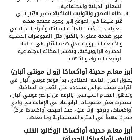
الشعائر الدينية والاجتماعية.
نظام القصور والتوابيت الملكية:
تشير الآثار التي
عُثر عليها في الموقع إلى وجود مجتمع منظم
للغاية، حيث دُفنت العائلة المالكة وأفراد النخبة في
قبور ضخمة مملوءة بالكنوز مثل المجوهرات الذهبية
والأقنعة الفيروزية. تدل هذه الآثار على عظمة
الحضارة الزابوتيكية، وتُظهر المكانة الاجتماعية
الرفيعة للملوك والكهنة.
أبرز معالم مدينة أواكساكا (زوال مونتي ألبان)
بحلول القرن التاسع الميلادي، بدأ موقع مونتي ألبان في
التراجع بسبب عوامل متعددة مثل التغيرات المناخية
وتدهور النظام السياسي. بالرغم من تراجع مونتي ألبان،
استمرت بعض مجموعات الزابوتيك في الإقامة في وادي
أواكساكا، وتركوا إرثًا غنيًا، حيث أصبحت أواكساكا مركزًا
حضريًا مهماً في الفترة الاستعمارية وما بعدها.
أبرز معالم مدينة أواكساكا (زوكالو: القلب
النابض لأواكساكا الحديثة)