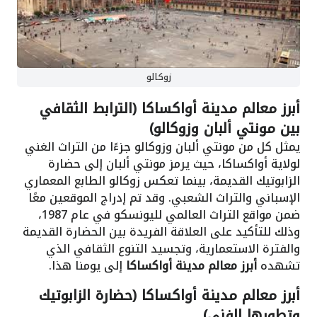
زوكالو
أبرز معالم مدينة أواكساكا (الترابط الثقافي
بين مونتي ألبان وزوكالو)
يمثل كل من مونتي ألبان وزوكالو جزءًا من التراث الغني
لولاية أواكساكا، حيث يرمز مونتي ألبان إلى حضارة
الزابوتيك القديمة، بينما تعكس زوكالو الطابع المعماري
الإسباني والتراث الشعبي. وقد تم إدراج الموقعين معًا
ضمن مواقع التراث العالمي لليونسكو في عام 1987،
وذلك للتأكيد على العلاقة الفريدة بين الحضارة القديمة
والفترة الاستعمارية، وتجسيد التنوع الثقافي الذي
تشهده
أبرز معالم مدينة أواكساكا
إلى يومنا هذا.
أبرز معالم مدينة أواكساكا (حضارة الزابوتيك
وتطورها الفني)