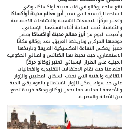
تقع ساحة زوكالو في قلب مدينة أواكساكا، وهي
الساحة الرئيسية التي تعتبر
أبرز معالم مدينة أواكساكا
وتعتبر مركزًا للتجمعات الشعبية والنشاطات الاجتماعية
والثقافية. بُنيت الساحة أثناء الاستعمار الإسباني،
وأصبحت اليوم من
أبرز معالم مدينة أواكساكا
بفضل
موقعها المركزي وتاريخها العريق. تعد زوكالو مكانًا
مميزًا يعكس الثقافة المكسيكية العريقة وتاريخها
الاستعماري، حيث تحيط بها الكنائس والمباني الحكومية
المبنية على الطراز الإسباني. تعتبر زوكالو مركزًا
اجتماعيًا حيث تقام الاحتفالات التقليدية والفعاليات
الثقافية والفنية التي تجذب السكان المحليين والزوار
على حد سواء. يمكن للزوار الاستمتاع بالموسيقى الحية
والأطعمة المحلية، مما يجعل زوكالو وجهة فريدة تجمع
بين الأصالة والعصرية.