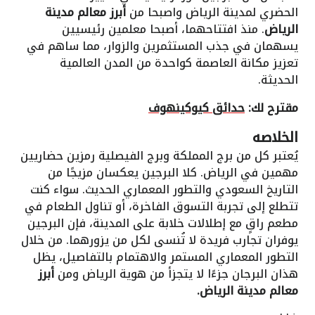
الحضري لمدينة الرياض واصبحا من
أبرز معالم مدينة
الرياض
. منذ افتتاحهما، أصبحا معلمين رئيسيين
يسهمان في جذب المستثمرين والزوار، مما ساهم في
تعزيز مكانة العاصمة كواحدة من المدن العالمية
الحديثة.
مقترح لك:
حدائق كيوكينهوف
الخلاصه
يُعتبر كل من برج المملكة وبرج الفيصلية رمزين حضاريين
مهمين في الرياض. كلا البرجين يعكسان مزيجًا من
التاريخ السعودي والتطور المعماري الحديث. سواء كنت
تتطلع إلى تجربة التسوق الفاخرة، أو تناول الطعام في
مطعم راقٍ مع إطلالات خلابة على المدينة، فإن البرجين
يوفران تجارب فريدة لا تُنسى لكل من يزورهما. من خلال
التطور المعماري المستمر والاهتمام بالتفاصيل، يظل
هذان البرجان جزءًا لا يتجزأ من هوية الرياض ومن
أبرز
معالم مدينة الرياض.