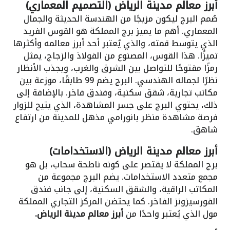
أبرز معالم مدينة الرياض (التصميم المعماري)
صُمم البرج ليكون مزيجًا من الهندسة الحديثة والجمال
المعماري. أهم ما يميز برج المملكة هو القوس الفريد
الذي يتوسط قمته، والذي يُعتبر أحد أبرز معالمه وأكثرها
تميزًا. هذا القوس، المصنوع من الفولاذ والزجاج، يمثل
رمزًا مفتوحًا للتواصل بين الشرق والغرب، ويجذب الأنظار
نظرًا لجماله الهندسي. البرج يضم 99 طابقًا، موزعة بين
مكاتب تجارية، شقق سكنية، وفندق فاخر. بالإضافة إلى
ذلك، يحتوي البرج على جسر المشاهدة، الذي يتيح للزوار
فرصة مشاهدة منظر بانورامي مذهل للمدينة من ارتفاع
شاهق.
أبرز معالم مدينة الرياض (الاستخدامات)
برج المملكة لا يقتصر على كونه ناطحة سحاب، بل هو
مجمع متعدد الاستخدامات. يضم البرج مجموعة من
المكاتب الراقية، والشقق السكنية، إلى جانب فندق
الفورسيزونز الفاخر. كما يحتضن المركز التجاري المملكة
مول الذي يُعتبر واحدًا من
أبرز معالم مدينة الرياض.