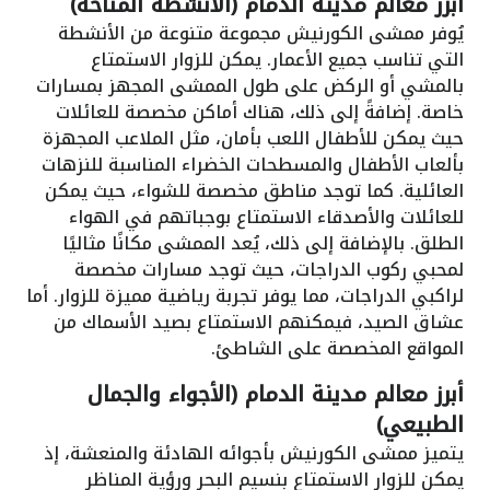
أبرز معالم مدينة الدمام (الأنشطة المتاحة)
يُوفر ممشى الكورنيش مجموعة متنوعة من الأنشطة
التي تناسب جميع الأعمار. يمكن للزوار الاستمتاع
بالمشي أو الركض على طول الممشى المجهز بمسارات
خاصة. إضافةً إلى ذلك، هناك أماكن مخصصة للعائلات
حيث يمكن للأطفال اللعب بأمان، مثل الملاعب المجهزة
بألعاب الأطفال والمسطحات الخضراء المناسبة للنزهات
العائلية. كما توجد مناطق مخصصة للشواء، حيث يمكن
للعائلات والأصدقاء الاستمتاع بوجباتهم في الهواء
الطلق. بالإضافة إلى ذلك، يُعد الممشى مكانًا مثاليًا
لمحبي ركوب الدراجات، حيث توجد مسارات مخصصة
لراكبي الدراجات، مما يوفر تجربة رياضية مميزة للزوار. أما
عشاق الصيد، فيمكنهم الاستمتاع بصيد الأسماك من
المواقع المخصصة على الشاطئ.
أبرز معالم مدينة الدمام (الأجواء والجمال
الطبيعي)
يتميز ممشى الكورنيش بأجوائه الهادئة والمنعشة، إذ
يمكن للزوار الاستمتاع بنسيم البحر ورؤية المناظر