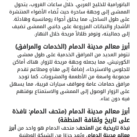
البانورامية للخليج العربي. خلال ساعات الغروب، يتحول
الممشى إلى وجهة ساحرة حيث تُضاء الأضواء المنتشرة
على طول الساحل، مما يخلق أجواءً رومانسية وهادئة.
الأشجار والنباتات المزروعة على جانبي الممشى تضيف
إلى جماليته، وتوفر ظلالاً مريحة خلال النهار.
أبرز معالم مدينة الدمام (الخدمات والمرافق)
تتوفر العديد من المرافق الخدمية على طول ممشى
الكورنيش، مما يجعله وجهة مريحة للزوار. هناك أماكن
للجلوس والاسترخاء، إضافةً إلى مقاهٍ ومطاعم تقدم
مجموعة واسعة من الأطعمة والمشروبات. كما توجد
مرافق حمامات عامة ومواقف سيارات قريبة، مما يسهل
على الزوار الوصول إلى الممشى والاستمتاع بوقتهم
فيه دون عناء.
أبرز معالم مدينة الدمام (متحف الدمام: نافذة
على تاريخ وثقافة المنطقة)
نبذة تاريخية عن المتحف:
متحف الدمام هو واحد من
أبرز
معالم مدينة الدمام
، ويُعد جزءًا من الشبكة الوطنية