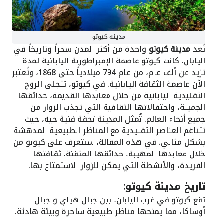
مدينة كيوتو
تُعد
مدينة كيوتو
واحدة من أكثر المدن سحراً وتاريخاً في
اليابان. كانت كيوتو عاصمة الإمبراطورية اليابانية لمدة
تزيد عن ألف عام، من عام 794 ميلادياً حتى 1868، وتُعتبر
الآن عاصمة الثقافة اليابانية. في كيوتو، تتجلى الروح
التقليدية اليابانية من خلال معابدها القديمة، حدائقها
الجميلة، واحتفالاتها الثقافية التي تجذب الزوار من
جميع أنحاء العالم. تُمثل المدينة تحفة فنية حية، حيث
تتناغم العناصر التقليدية مع المناظر الطبيعية المدهشة
بشكل مثالي. في هذه المقالة، سنتعرف على كيوتو من
خلال معابدها المهيبة، حدائقها المتقنة، ثقافتها
الفريدة، والأنشطة التي يمكن للزوار الاستمتاع بها.
تاريخ مدينة كيوتو:
تقع كيوتو في غرب اليابان، بين جبال هياي و جبال
أوساكا، مما يمنحها مناظر طبيعية ساحرة وبيئة هادئة.