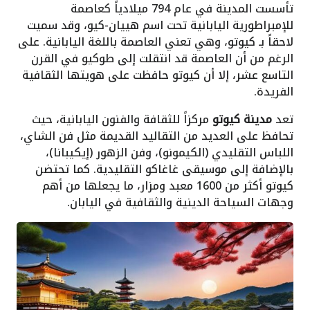
تأسست المدينة في عام 794 ميلادياً كعاصمة
للإمبراطورية اليابانية تحت اسم هييان-كيو، وقد سميت
لاحقاً بـ كيوتو، وهي تعني العاصمة باللغة اليابانية. على
الرغم من أن العاصمة قد انتقلت إلى طوكيو في القرن
التاسع عشر، إلا أن كيوتو حافظت على هويتها الثقافية
الفريدة.
تعد
مدينة كيوتو
مركزاً للثقافة والفنون اليابانية، حيث
تحافظ على العديد من التقاليد القديمة مثل فن الشاي،
اللباس التقليدي (الكيمونو)، وفن الزهور (إيكيبانا)،
بالإضافة إلى موسيقى غاغاكو التقليدية. كما تحتضن
كيوتو أكثر من 1600 معبد ومزار، ما يجعلها من أهم
وجهات السياحة الدينية والثقافية في اليابان.