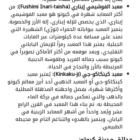
معبد الفوشيمي إيناري (Fushimi Inari-taisha):
من
أكثر المعابد شهرة في كيوتو هو معبد الفوشيمي
إيناري، الذي يخصص للإله إيناري، إله الأرز والخصوبة.
يتميز المعبد ببواباته الحمراء (تورّي) الشهيرة التي
تمتد على مسافة عدة كيلومترات عبر الغابات
الجبلية. يعتبر هذا المعبد رمزاً للإيمان الياباني
التقليدي، ويعد موقعه من أكثر الأماكن تصويراً في
كيوتو بسبب جماله الفريد وطقوسه الدينية
المرتبطة بالأرز والنجاح في الحياة.
معبد كينكاكو-جي (Kinkaku-ji):
يُعتبر معبد
كينكاكو-جي أو المعبد الذهبي أحد أبرز معالم كيوتو
وأكثرها شهرة، بفضل واجهته المذهلة المطلية
بالذهب والتي تعكس جماله في بركة الماء
المحيطة به. تم بناء هذا المعبد في القرن الرابع
عشر ويُعد واحداً من أشهر المعابد الزينية في
اليابان، ويتميز بالهدوء والتناغم التام مع محيطه
الطبيعي.
حدائق مدينة كيوتو: