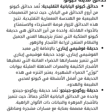
حدائق كيوتو اليابانية التقليدية:
تُعد حدائق كيوتو
من أروع الحدائق في اليابان، حيث تدمج التصميمات
الطبيعية مع الهندسة المعمارية التقليدية. تتيح
هذه الحدائق للزوار فرصة الاسترخاء والاستمتاع
بالأجواء الهادئة. واحدة من أبرز الحدائق هي حديقة
كيوتو الملكية التي تمتاز بترتيبها الفني الجميل
والنظام المتقن لزراعة الأشجار والزهور.
حديقة فوشيمي إيناري:
بالإضافة إلى معبد
الفوشيمي إيناري، توجد حديقة فوشيمي إيناري
التي تتميز بمساراتها الخضراء الفاتنة التي تغطيها
الأشجار الكثيفة والممرات المذهلة المليئة ببوابات
“تورّي” الحمراء الشهيرة. يعتبر التنزه في هذه
الحديقة من أفضل الأنشطة في كيوتو لمحبي
الطبيعة والهدوء.
حديقة روكوجو-جينجو:
تُعد حديقة روكوجو-جينجو
واحدة من الحدائق اليابانية الأكثر جمالاً، حيث تتميز
بالأشجار المزهرة والنباتات ذات الألوان الزاهية.
الحديقة مصممة بعناية مع مسارات مشجرة ومناطق