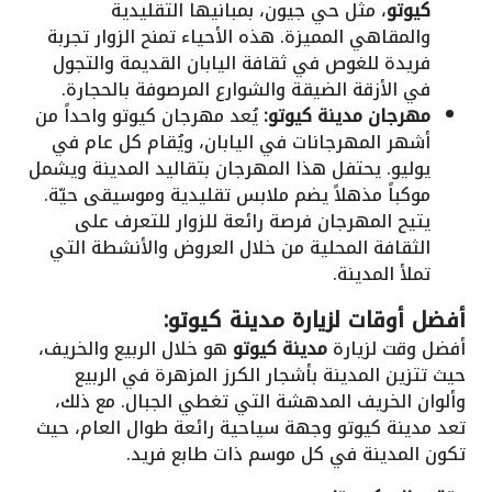
كيوتو
، مثل حي جيون، بمبانيها التقليدية
والمقاهي المميزة. هذه الأحياء تمنح الزوار تجربة
فريدة للغوص في ثقافة اليابان القديمة والتجول
في الأزقة الضيقة والشوارع المرصوفة بالحجارة.
مهرجان مدينة كيوتو:
يُعد مهرجان كيوتو واحداً من
أشهر المهرجانات في اليابان، ويُقام كل عام في
يوليو. يحتفل هذا المهرجان بتقاليد المدينة ويشمل
موكباً مذهلاً يضم ملابس تقليدية وموسيقى حيّة.
يتيح المهرجان فرصة رائعة للزوار للتعرف على
الثقافة المحلية من خلال العروض والأنشطة التي
تملأ المدينة.
أفضل أوقات لزيارة مدينة كيوتو:
أفضل وقت لزيارة
مدينة كيوتو
هو خلال الربيع والخريف،
حيث تتزين المدينة بأشجار الكرز المزهرة في الربيع
وألوان الخريف المدهشة التي تغطي الجبال. مع ذلك،
تعد مدينة كيوتو وجهة سياحية رائعة طوال العام، حيث
تكون المدينة في كل موسم ذات طابع فريد.