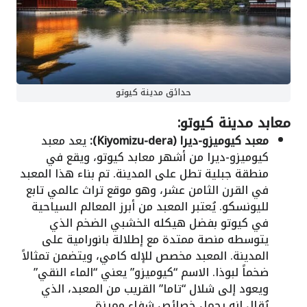
حدائق مدينة كيوتو
معابد مدينة كيوتو:
معبد كيوميزو-ديرا (Kiyomizu-dera):
يعد معبد
كيوميزو-ديرا من أشهر معابد كيوتو، ويقع في
منطقة جبلية تطل على المدينة. تم بناء هذا المعبد
في القرن الثامن عشر، وهو موقع تراث عالمي تابع
لليونسكو. يُعتبر المعبد من أبرز المعالم السياحية
في كيوتو بفضل هيكله الخشبي الضخم الذي
يتوسطه منصة ممتدة مع إطلالة بانورامية على
المدينة. المعبد مخصص للإله كامي، ويتضمن تمثالاً
ضخماً لبوذا. الاسم “كيوميزو” يعني “الماء النقي”
ويعود إلى شلال “تاما” القريب من المعبد، الذي
يُقال إنه يحمل خصائص شفاء مميزة.