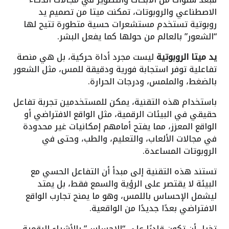
الاصطناعي والروبوتات، تمكنت ميتا من تصميم يد
روبوتية تستخدم مستشعرات حسية متطورة تتيح لها
“الشعور” بالعالم من حولها كما يفعل البشر.
يد ميتا الروبوتية
ليست مجرد أداة حركية، بل هي منصة
تفاعلية توفر استجابة فورية ودقيقة للمس، مثل الشعور
بالضغط، والملمس، ودرجات الحرارة.
باستخدام هذه التقنية، يمكن للمستخدمين تجربة تفاعل
حقيقي في البيئات الرقمية، مثل الواقع الافتراضي أو
الواقع المعزز، مما يفتح أمامهم إمكانيات غير محدودة
في مجالات الألعاب، والتعليم، والطب، وحتى في
الروبوتات المساعدة.
تستند هذه التقنية إلى مبدأ أن التفاعل الحسي مع
البيئة لا يقتصر على الرؤية والسمع فقط، بل يمتد
ليشمل الإحساس باللمس، وهو ما يمنح تجارب الواقع
الافتراضي بعدًا جديدًا من الواقعية.
تخيل أن تكون قادرًا على “الإحساس” بالأشياء الرقمية