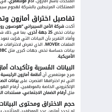
المتحدث باسم أمازون،
آدم مونتغمري
، في 
الممتلكات المرتبطين بالشركة لهجوم سيبر
تفاصيل اختراق
أمازون
وتدا
أكدت
شركة الأمن السيبراني “هودسون رو
بيانات تخص
25 جهة أخرى
، بما في ذلك ش
وأفاد التقرير بأن البيانات التي سُرّبت تعود
الملفات
MOVEit
، الذي تعرض لاختراقات مت
بيانات حساسة تخص جهات كبرى مثل
الأمريكية
.
البيانات المُسربة وتأكيدات أما
صرح مونتغمري أن
أنظمة أمازون الرئيسية و
التي تم اختراقها اقتصرت على
بيانات اتص
الإلكتروني الخاصة بالموظفين، أرقام الهوا
مثل
أرقام الضمان الاجتماعي، مستندات الهو
حجم الاختراق ومحتوى البيانات
لم تحدد أمازون عدد الموظفين المتأثرين