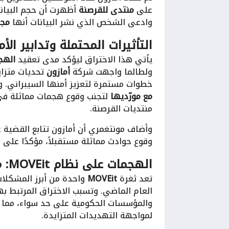
على
منتدى للقرصنة
أظهرت أن حجم البيانا
وادعى الشخص الذي نشر البيانات أنها
مجر
التأثيرات المحتملة وتدابير الأم
يأتي هذا الاختراق ليؤكد مدى تعقيد
الهج
ولطالما واجهت شركة
أمازون
تحديات متزاي
خطوات مستمرة لتعزيز أمنها السيبراني. و
مع مورّديها
لتجنب وقوع هجمات مماثلة في
منتديات القرصنة.
وأضاف مونتغمري أن أمازون تتابع القضية عن
وقوع حوادث مماثلة مستقبلاً، مؤكدًا على 
الهجمات على نظام MOVEit: مشكلة أوسع
تعد ثغرة
MOVEit
واحدة من أبرز المشكلات
العام الماضي. وتسبب الاختراق المرتبط ب
والمؤسسات الحكومية على حد سواء، مما
لمواجهة التهديدات المتزايدة.