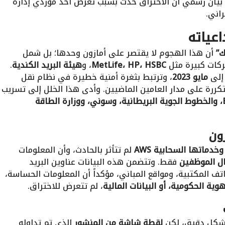
بيان رسمي أن الاختراق حدث بسبب تعرض أحد مورّدي إدارة
اني.
عياته
ك”
أن هذا الهجوم لا يقتصر على أمازون وحدها؛ بل شمل
ركات كبيرة مثل
MetLife، HP، HSBC
، و
هيئة البريد الكندية
.
 إلى
مايو 2023
، وترتبط بثغرة أمنية خطيرة في نظام نقل
كررة على مدار العامين الماضيين. وأدى هذا الخلل إلى تسريب
BBC، والخطوط الجوية البريطانية، وسوني، ووزارة الطاقة
زون
خدماتها السحابية AWS
لم تتأثر بالحادث، وأن المعلومات
ال الموظفين
فقط. وتتضمن هذه البيانات عناوين البريد
تف المكتبية، ومواقع المباني، مؤكداً أن المعلومات الحساسة،
ية الحكومية، أو البيانات المالية
، لم تتعرض للاختراق.
 بشكل دقيق، لكن
لقطة شاشة من المنشور
الذي تم تداوله