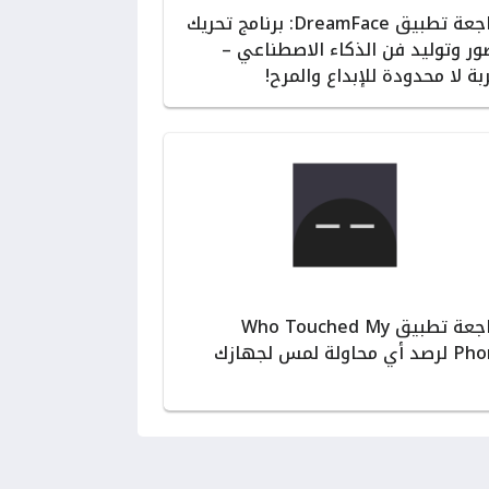
مراجعة تطبيق DreamFace: برنامج تحريك
ور وتوليد فن الذكاء الاصطناعي –
بة لا محدودة للإبداع والمرح!
مراجعة تطبيق Who Touched My
ي محاولة لمس لجهازك