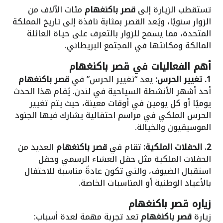
تستقطب الزيارة إلى
قصر باكنغهام
مئات الآلاف من
الزوار سنويًا، ويُعد القصر بمثابة نافذة إلى تاريخ المملكة
المتحدة، مما يسمح للزوار بالتعرف على حياة العائلة
المالكة ومكانتها في المجتمع البريطاني.
أهم الفعاليات في قصر باكنغهام
1. تغيير الحرس:
يعد “تغيير الحرس” في
قصر باكنغهام
أحد أشهر الأنشطة السياحية في لندن. يُقام هذا الحدث
يوميًا أو كل يومين في أوقات معينة، حيث يتم تغيير
الحرس الملكي في مراسم احتفالية يشارك فيها الجنود
الموسيقيون والخيالة.
2. الحفلات الملكية:
تقام في
قصر باكنغهام
العديد من
الحفلات الملكية مثل حفل العشاء الرسمي وحفل
استقبال الضيوف، والتي تكون عادةً مناسبة للاحتفال
بالأعياد الوطنية أو المناسبات الخاصة.
زياره
قصر باكنغهام
زيارة
قصر باكنغهام
تعد تجربة مهمة لعدة أسباب: