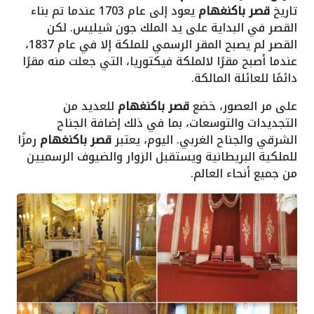
تاريخ
قصر باكنغهام
يعود إلى عام 1703 عندما تم بناء
القصر في البداية على يد الملك جون شيليس. لكن
القصر لم يصبح المقر الرسمي للملكة إلا في عام 1837،
عندما أصبح مقرًا لالملكة فيكتوريا، التي جعلت منه مقرًا
دائمًا للعائلة المالكة.
على مر العصور، خضع
قصر باكنغهام
للعديد من
التجديدات والتوسعات، بما في ذلك إضافة الجناح
الشرقي والجناح الغربي. اليوم، يعتبر
قصر باكنغهام
رمزًا
للملكية البريطانية ويستقبل الزوار والضيوف الرسميين
من جميع أنحاء العالم.