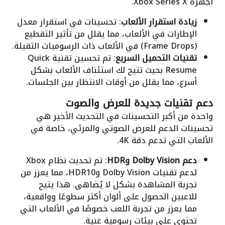
أجهزة Xbox Series X.
زيادة استقرار الألعاب
: تحسينات في استقرار معدل
الإطارات في الألعاب، مما يقلل من تأثير التقطيع
(Frame Drops) في الألعاب ذات الرسوميات الثقيلة.
تقنيات التحميل السريع
: تم تحسين تقنية Quick
Resume بحيث تتيح لك استئناف الألعاب بشكل
أسرع، مما يقلل من أوقات الانتظار بين الجلسات.
دعم تقنيات جديدة للعرض والصوت
واحدة من أكبر التحسينات في التحديث الأخير هي
تحسينات الدعم للعرض الصوتي والمرئي، خاصة في
الألعاب التي تدعم دقة 4K.
دعم Dolby Vision وHDR
: تم تحديث نظام Xbox
لدعم تقنيات Dolby Vision وHDR10، مما يعزز من
تجربة المشاهدة بشكل لا يُضاهى. هذا يتيح
للاعبين الحصول على ألوان أكثر سطوعًا وواقعية،
مما يعزز من تجربة اللعب خصوصًا في الألعاب التي
تحتوي على بيئات رسومية غنية.